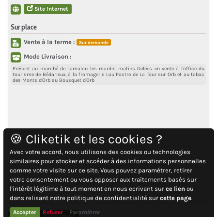
Site Internet
Sur place
Vente à la ferme :
Sur demande
Mode Livraison :
Présent au marché de Lamalou les mardis matins Gelées en vente à l'office du
tourisme de Bédarieux, à la fromagerie Lou Pastre de La Tour sur Orb et au tabac
des Monts d'Orb au Bousquet d'Orb
🍪 Cliketik et les cookies ?
Avec votre accord, nous utilisons des cookies ou technologies
similaires pour stocker et accéder à des informations personnelles
comme votre visite sur ce site. Vous pouvez paramétrer, retirer
votre consentement ou vous opposer aux traitements basés sur
l'intérêt légitime à tout moment en nous ecrivant sur
ce lien
ou
dans relisant notre politique de confidentialité sur
cette page
.
Accepter
Refuser
Paramétrer
PPAM
MARAÎCHAGE