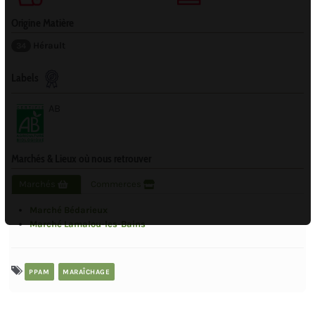
Origine Matière
Hérault
34
Labels
AB
Marchés & Lieux où nous retrouver
Marchés
Commerces
Marché Bédarieux
Marché Lamalou-les-Bains
PPAM
MARAÎCHAGE