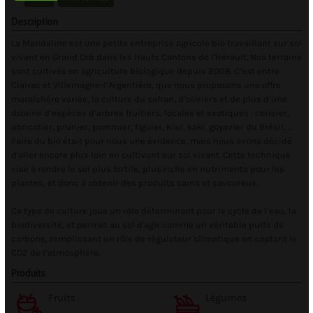
Description
La Mandaline est une petite entreprise agricole bio travaillant sur sol
vivant en Grand Orb dans les Hauts Cantons de l'Hérault. Nos terrains
sont cultivés en agriculture biologique depuis 2008. C’est entre
Clairac et Villemagne-l’Argentière, que nous proposons une offre
maraîchère variée, la culture du safran, d’oliviers et de plus d’une
dizaine d’espèces d’arbres fruitiers, locales et exotiques : cerisier,
abricotier, prunier, pommier, figuier, kiwi, kaki, goyavier du Brésil, …
Faire du bio était pour nous une évidence, mais nous avons décidé
d'aller encore plus loin en cultivant sur sol vivant. Cette technique
vise à rendre le sol plus fertile, plus riche en nutriments pour les
plantes, et donc à obtenir des produits sains et savoureux.
Ce type de culture joue un rôle déterminant pour le cycle de l’eau, la
biodiversité, et permet au sol d'agir comme un véritable puits de
carbone, remplissant un rôle de régulateur climatique en captant le
CO2 de l’atmosphère.
Produits
Fruits
Légumes