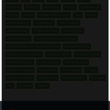
SPIRULINE
TAPENADE
TARTINADES
TISANES
TORREFACTEUR
TRUFFES
TRUITES
VACHES MÈRE À VIANDE
VEAU
VIANDE
VIANDE AGNEAUX
VIANDE BOEUF
VIANDE BOEUFS
VIANDE CAPRINE
VIANDE CHEVRAUX
VIANDE CHÈVRE
VIANDE D'AGNEAU
VIANDE D'AGNEAU ET DE BREBIS
VIANDE D'AGNEAU ET POMMES DE TERRE
VIANDE D'AGNEAUX
VIANDE DE BOEUF ET VEAU
VIANDE DE BREBIS
VIANDE DE CHÈVRE
VIANDE DE MOUTON
VIANDE DE PORC
VIANDE DE PORCS
VIANDE DE VOLAILLE
VIANDE OVINE
VIANDE PORCS
VIANDES
VIANDES DE CHÈVRE
VIANDES PORC
VINAIGRE DE MIEL
VINAIGRES
VINS
VOLAILLES
YAOURTS