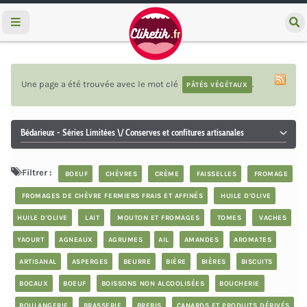
e
c
h
e
r
c
Une page a été trouvée avec le mot clé
.
PÂTÉS VÉGÉTAUX
h
e
r
Bédarieux - Séries Limitées \/ Conserves et confitures artisanales
Filtrer :
BOEUF
CHÈVRES
CRÈME
FAISSELLES
FROMAGE
FROMAGES DE CHÈVRE FERMIERS FRAIS ET AFFINÉS
HUILE D'OLIVE
HUILE D'OLIVE
LAIT
MOUTON ET FROMAGES
TOMES
VACHES
YAOURT
AGNEAUX
AGRUMES
AIL
AMANDES
AROMATES
ARTISANAL
ASPERGES
BEURRE
BIÈRE
BIÈRES
BISCUITS
BOCAUX
BOEUF
BOISSONS NON ALCOOLISÉES
BOUCHERIE
BOULANGERIE
BRASSERIE
BREBIS
CANARDS ET PRODUITS DÉRIVÉS