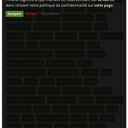
dans relisant notre politique de confidentialité sur
cette page
.
HUILES ESSENTIELLES
HUITRES
HYDROLATS
JUS DE FRUITS
Accepter
Refuser
Paramétrer
JUS DE POMME
JUS DE RAISIN
LAINE DE MOUTON
LAIT
LAIT D'ANESSE
LAIT DE BREBIS
LAIT DE CHÈVRES
LAPINS
LÉGUMES
LÉGUMES SECS
LIMONADES
LIQUEURS
MARAÎCHAGE
MARRONS
MIEL
MIEL ET PRODUITS DÉRIVÉS
MIELS
MIELS ET PRODUITS DÉRIVÉS
MOUTON AGNEAU
MOUTONS
MUESLIS ET GRANOLAS
MULTI-PRODUITS
NAVETS
NAVETS DE PARDAILHAN
NECTAR D'ABRICOT
NECTARS
NOIX
NOUGAT
OEUFS
OLIVES
PAIN D'ÉPICES
PÂTES
PÂTÉS VÉGÉTAUX
PÂTISSERIES
PÉLARDONS AOP
PÉPINIÈRE
PLANTES AROMATIQUES
PLANTES SÈCHES
PLANTS
PLATS CUISINÉS
POIS CHICHES
POISSON
POLLEN
POMMES DE TERRES
PORC
PORCS
PPAM
PRODUITS LAITIERS
RAISINS
RIZ
SAFRAN
SAUCES
SELS
SIROPS
SODAS
SORBETS
SOUPES