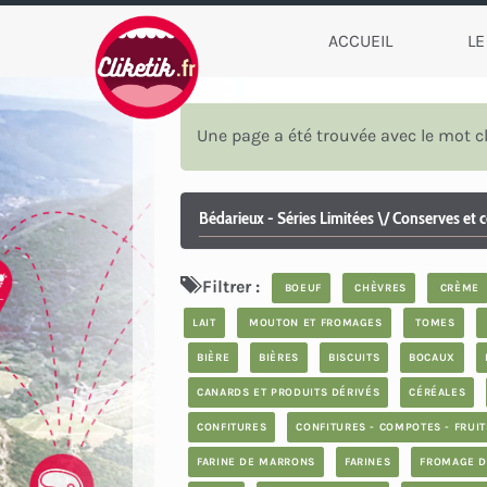
ACCUEIL
LE
Une page a été trouvée avec le mot c
Bédarieux - Séries Limitées \/ Conserves et c
Filtrer :
BOEUF
CHÈVRES
CRÈME
LAIT
MOUTON ET FROMAGES
TOMES
BIÈRE
BIÈRES
BISCUITS
BOCAUX
CANARDS ET PRODUITS DÉRIVÉS
CÉRÉALES
CONFITURES
CONFITURES - COMPOTES - FRUITS
FARINE DE MARRONS
FARINES
FROMAGE D