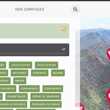
NOS COMPLICES
Rechercher
NÉS
HUILE D'OLIVE
HUILE D'OLIVE
ATES
ARTISANAL
ASPERGES
BEURRE
SSERIE
BREBIS
CHUTNEYS
CONDIMENTS
CONFISERIES
S
COSMÉTIQUES
CRÈME DE MARRONS
MAGES DE CHÈVRES
FROMAGES DE VACHE