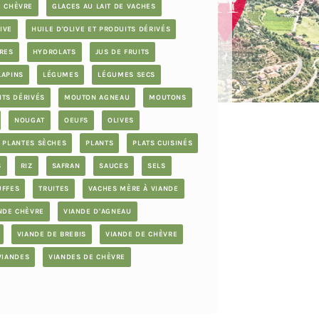
E CHÈVRE
GLACES AU LAIT DE VACHES
IVE
HUILE D'OLIVE ET PRODUITS DÉRIVÉS
RES
HYDROLATS
JUS DE FRUITS
LAPINS
LÉGUMES
LÉGUMES SECS
ITS DÉRIVÉS
MOUTON AGNEAU
MOUTONS
NOUGAT
OEUFS
OLIVES
PLANTES SÈCHES
PLANTS
PLATS CUISINÉS
S
RIZ
SAFRAN
SAUCES
SELS
UFFES
TRUITES
VACHES MÈRE À VIANDE
NDE CHÈVRE
VIANDE D'AGNEAU
VIANDE DE BREBIS
VIANDE DE CHÈVRE
VIANDES
VIANDES DE CHÈVRE