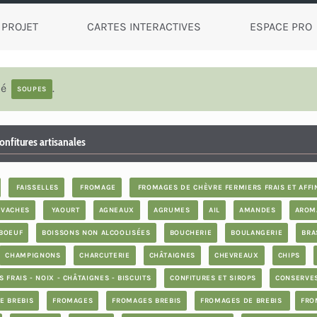
 PROJET
CARTES INTERACTIVES
ESPACE PRO
lé
.
SOUPES
onfitures artisanales
FAISSELLES
FROMAGE
FROMAGES DE CHÈVRE FERMIERS FRAIS ET AFFI
VACHES
YAOURT
AGNEAUX
AGRUMES
AIL
AMANDES
AROM
BOEUF
BOISSONS NON ALCOOLISÉES
BOUCHERIE
BOULANGERIE
BRA
CHAMPIGNONS
CHARCUTERIE
CHÂTAIGNES
CHEVREAUX
CHIPS
 FRAIS - NOIX - CHÂTAIGNES - BISCUITS
CONFITURES ET SIROPS
CONSERVE
E BREBIS
FROMAGES
FROMAGES BREBIS
FROMAGES DE BREBIS
FRO