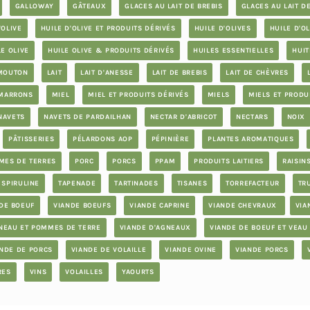
GALLOWAY
GÂTEAUX
GLACES AU LAIT DE BREBIS
GLACES AU LAIT D
'OLIVE
HUILE D'OLIVE ET PRODUITS DÉRIVÉS
HUILE D'OLIVES
HUILE D'OL
LE OLIVE
HUILE OLIVE & PRODUITS DÉRIVÉS
HUILES ESSENTIELLES
HUIT
 MOUTON
LAIT
LAIT D'ANESSE
LAIT DE BREBIS
LAIT DE CHÈVRES
MARRONS
MIEL
MIEL ET PRODUITS DÉRIVÉS
MIELS
MIELS ET PRODU
NAVETS
NAVETS DE PARDAILHAN
NECTAR D'ABRICOT
NECTARS
NOIX
PÂTISSERIES
PÉLARDONS AOP
PÉPINIÈRE
PLANTES AROMATIQUES
MES DE TERRES
PORC
PORCS
PPAM
PRODUITS LAITIERS
RAISIN
SPIRULINE
TAPENADE
TARTINADES
TISANES
TORREFACTEUR
TR
DE BOEUF
VIANDE BOEUFS
VIANDE CAPRINE
VIANDE CHEVRAUX
VIA
NEAU ET POMMES DE TERRE
VIANDE D'AGNEAUX
VIANDE DE BOEUF ET VEAU
ANDE DE PORCS
VIANDE DE VOLAILLE
VIANDE OVINE
VIANDE PORCS
RES
VINS
VOLAILLES
YAOURTS