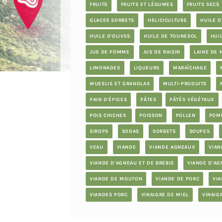
FRUITS
FRUITS ET LÉGUMES
FRUITS SECS
GLACES SORBETS
HELICICULTURE
HUILE D
HUILE D'OLIVES
HUILE DE TOUNESOL
HUI
JUS DE POMME
JUS DE RAISIN
LAINE DE
LIMONADES
LIQUEURS
MARAÎCHAGE
MUESLIS ET GRANOLAS
MULTI-PRODUITS
PAIN D'ÉPICES
PÂTES
PÂTÉS VÉGÉTAUX
POIS CHICHES
POISSON
POLLEN
POM
SIROPS
SODAS
SORBETS
SOUPES
VEAU
VIANDE
VIANDE AGNEAUX
VIAN
VIANDE D'AGNEAU ET DE BREBIS
VIANDE D'AG
VIANDE DE MOUTON
VIANDE DE PORC
VI
VIANDES PORC
VINAIGRE DE MIEL
VINAIG