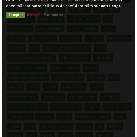
dans relisant notre politique de confidentialité sur
cette page
.
HUILES ESSENTIELLES
HUITRES
HYDROLATS
JUS DE FRUITS
Accepter
Refuser
Paramétrer
JUS DE POMME
JUS DE RAISIN
LAINE DE MOUTON
LAIT
LAIT D'ANESSE
LAIT DE BREBIS
LAIT DE CHÈVRES
LAPINS
LÉGUMES
LÉGUMES SECS
LIMONADES
LIQUEURS
MARAÎCHAGE
MARRONS
MIEL
MIEL ET PRODUITS DÉRIVÉS
MIELS
MIELS ET PRODUITS DÉRIVÉS
MOUTON AGNEAU
MOUTONS
MUESLIS ET GRANOLAS
MULTI-PRODUITS
NAVETS
NAVETS DE PARDAILHAN
NECTAR D'ABRICOT
NECTARS
NOIX
NOUGAT
OEUFS
OLIVES
PAIN D'ÉPICES
PÂTES
PÂTÉS VÉGÉTAUX
PÂTISSERIES
PÉLARDONS AOP
PÉPINIÈRE
PLANTES AROMATIQUES
PLANTES SÈCHES
PLANTS
PLATS CUISINÉS
POIS CHICHES
POISSON
POLLEN
POMMES DE TERRES
PORC
PORCS
PPAM
PRODUITS LAITIERS
RAISINS
RIZ
SAFRAN
SAUCES
SELS
SIROPS
SODAS
SORBETS
SOUPES