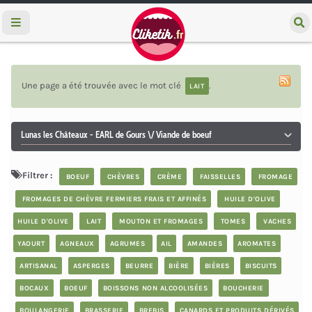
e
c
h
e
r
c
Une page a été trouvée avec le mot clé
.
LAIT
h
e
r
Lunas les Châteaux - EARL de Gours \/ Viande de boeuf
Filtrer :
BOEUF
CHÈVRES
CRÈME
FAISSELLES
FROMAGE
FROMAGES DE CHÈVRE FERMIERS FRAIS ET AFFINÉS
HUILE D'OLIVE
HUILE D'OLIVE
LAIT
MOUTON ET FROMAGES
TOMES
VACHES
YAOURT
AGNEAUX
AGRUMES
AIL
AMANDES
AROMATES
ARTISANAL
ASPERGES
BEURRE
BIÈRE
BIÈRES
BISCUITS
BOCAUX
BOEUF
BOISSONS NON ALCOOLISÉES
BOUCHERIE
BOULANGERIE
BRASSERIE
BREBIS
CANARDS ET PRODUITS DÉRIVÉS