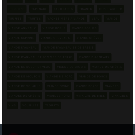
SPIRULINE
TAPENADE
TARTINADES
TISANES
TORREFACTEUR
TRUFFES
TRUITES
VACHES MÈRE À VIANDE
VEAU
VIANDE
VIANDE AGNEAUX
VIANDE BOEUF
VIANDE BOEUFS
VIANDE CAPRINE
VIANDE CHEVRAUX
VIANDE CHÈVRE
VIANDE D'AGNEAU
VIANDE D'AGNEAU ET DE BREBIS
VIANDE D'AGNEAU ET POMMES DE TERRE
VIANDE D'AGNEAUX
VIANDE DE BOEUF ET VEAU
VIANDE DE BREBIS
VIANDE DE CHÈVRE
VIANDE DE MOUTON
VIANDE DE PORC
VIANDE DE PORCS
VIANDE DE VOLAILLE
VIANDE OVINE
VIANDE PORCS
VIANDES
VIANDES DE CHÈVRE
VIANDES PORC
VINAIGRE DE MIEL
VINAIGRES
VINS
VOLAILLES
YAOURTS