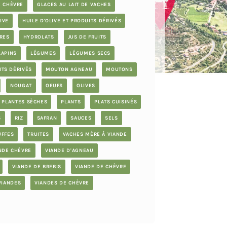
E CHÈVRE
GLACES AU LAIT DE VACHES
IVE
HUILE D'OLIVE ET PRODUITS DÉRIVÉS
RES
HYDROLATS
JUS DE FRUITS
LAPINS
LÉGUMES
LÉGUMES SECS
ITS DÉRIVÉS
MOUTON AGNEAU
MOUTONS
NOUGAT
OEUFS
OLIVES
PLANTES SÈCHES
PLANTS
PLATS CUISINÉS
S
RIZ
SAFRAN
SAUCES
SELS
UFFES
TRUITES
VACHES MÈRE À VIANDE
NDE CHÈVRE
VIANDE D'AGNEAU
VIANDE DE BREBIS
VIANDE DE CHÈVRE
VIANDES
VIANDES DE CHÈVRE