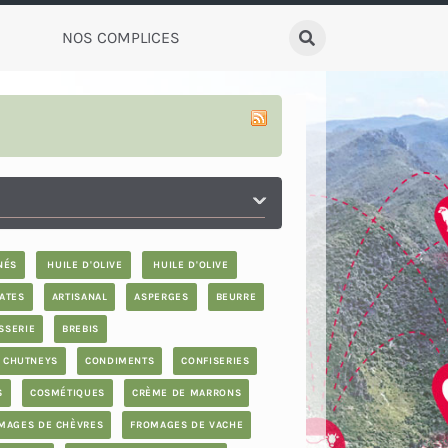
NOS COMPLICES
Rechercher
NÉS
HUILE D'OLIVE
HUILE D'OLIVE
ATES
ARTISANAL
ASPERGES
BEURRE
SSERIE
BREBIS
CHUTNEYS
CONDIMENTS
CONFISERIES
S
COSMÉTIQUES
CRÈME DE MARRONS
MAGES DE CHÈVRES
FROMAGES DE VACHE