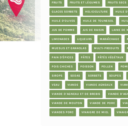
FRUITS
FRUITS ET LÉGUMES
FRUITS SECS
GLACES SORBETS
HELICICULTURE
HUILE D
HUILE D'OLIVES
HUILE DE TOUNESOL
HUI
JUS DE POMME
JUS DE RAISIN
LAINE DE
LIMONADES
LIQUEURS
MARAÎCHAGE
MUESLIS ET GRANOLAS
MULTI-PRODUITS
PAIN D'ÉPICES
PÂTES
PÂTÉS VÉGÉTAUX
POIS CHICHES
POISSON
POLLEN
POM
SIROPS
SODAS
SORBETS
SOUPES
VEAU
VIANDE
VIANDE AGNEAUX
VIAN
VIANDE D'AGNEAU ET DE BREBIS
VIANDE D'AG
VIANDE DE MOUTON
VIANDE DE PORC
VI
VIANDES PORC
VINAIGRE DE MIEL
VINAIG