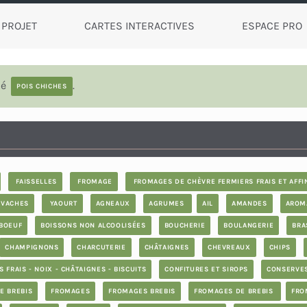
 PROJET
CARTES INTERACTIVES
ESPACE PRO
lé
.
POIS CHICHES
FAISSELLES
FROMAGE
FROMAGES DE CHÈVRE FERMIERS FRAIS ET AFFI
VACHES
YAOURT
AGNEAUX
AGRUMES
AIL
AMANDES
AROM
BOEUF
BOISSONS NON ALCOOLISÉES
BOUCHERIE
BOULANGERIE
BRA
CHAMPIGNONS
CHARCUTERIE
CHÂTAIGNES
CHEVREAUX
CHIPS
 FRAIS - NOIX - CHÂTAIGNES - BISCUITS
CONFITURES ET SIROPS
CONSERVE
E BREBIS
FROMAGES
FROMAGES BREBIS
FROMAGES DE BREBIS
FRO