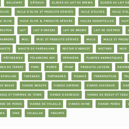
GALLOWAY
GÂTEAUX
GLACES AU LAIT DE BREBIS
GLACES AU LAIT D
'OLIVE
HUILE D'OLIVE ET PRODUITS DÉRIVÉS
HUILE D'OLIVES
HUILE D'OL
LE OLIVE
HUILE OLIVE & PRODUITS DÉRIVÉS
HUILES ESSENTIELLES
HUIT
 MOUTON
LAIT
LAIT D'ANESSE
LAIT DE BREBIS
LAIT DE CHÈVRES
MARRONS
MIEL
MIEL ET PRODUITS DÉRIVÉS
MIELS
MIELS ET PRODU
NAVETS
NAVETS DE PARDAILHAN
NECTAR D'ABRICOT
NECTARS
NOIX
PÂTISSERIES
PÉLARDONS AOP
PÉPINIÈRE
PLANTES AROMATIQUES
MES DE TERRES
PORC
PORCS
PPAM
PRODUITS LAITIERS
RAISIN
SPIRULINE
TAPENADE
TARTINADES
TISANES
TORREFACTEUR
TR
DE BOEUF
VIANDE BOEUFS
VIANDE CAPRINE
VIANDE CHEVRAUX
VIA
NEAU ET POMMES DE TERRE
VIANDE D'AGNEAUX
VIANDE DE BOEUF ET VEAU
ANDE DE PORCS
VIANDE DE VOLAILLE
VIANDE OVINE
VIANDE PORCS
RES
VINS
VOLAILLES
YAOURTS