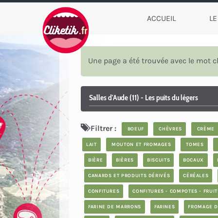
ACCUEIL
LE
Une page a été trouvée avec le mot c
Salles d'Aude (11) - Les puits du légers
Filtrer :
BOEUF
CHÈVRES
CRÈME
LAIT
MOUTON ET FROMAGES
TOMES
BIÈRE
BIÈRES
BISCUITS
BOCAUX
CANARDS ET PRODUITS DÉRIVÉS
CÉRÉALES
CONFITURES
CONFITURES - COMPOTES - FRUITS
FARINE DE MARRONS
FARINES
FROMAGE D