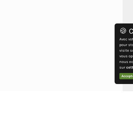
🍪 C
Avec vo
pour st
visite 
vous op
nous ec
sur
cet
Accept