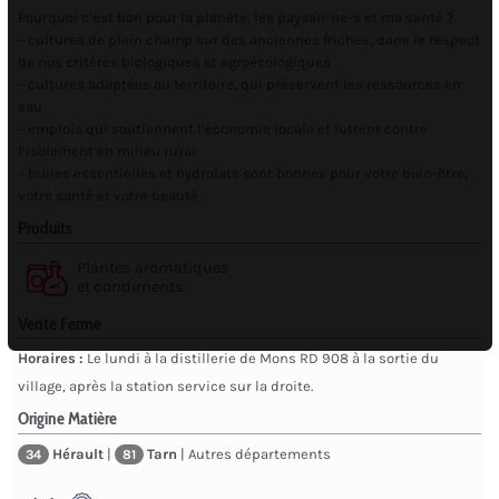
Pourquoi c’est bon pour la planète, les paysan-ne-s et ma santé ?
– cultures de plein champ sur des anciennes friches, dans le respect
de nos critères biologiques et agroécologiques
– cultures adaptées au territoire, qui préservent les ressources en
eau
– emplois qui soutiennent l’économie locale et luttent contre
l’isolement en milieu rural
– huiles essentielles et hydrolats sont bonnes pour votre bien-être,
votre santé et votre beauté
Produits
Plantes aromatiques
et condiments
Vente Ferme
Horaires :
Le lundi à la distillerie de Mons RD 908 à la sortie du
village, après la station service sur la droite.
Origine Matière
Hérault
|
Tarn
| Autres départements
34
81