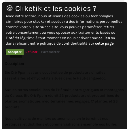
🍪 Cliketik et les cookies ?
Avec votre accord, nous utilisons des cookies ou technologies
similaires pour stocker et accéder à des informations personnelles
comme votre visite sur ce site. Vous pouvez paramétrer, retirer
votre consentement ou vous opposer aux traitements basés sur
l'intérêt légitime à tout moment en nous ecrivant sur
ce lien
ou
dans relisant notre politique de confidentialité sur
cette page
.
Accepter
Refuser
Paramétrer
PPAM
Description
Bio Orb Ppam est une coopérative de producteurs d’huiles
essentielles et d’hydrolats située dans le Haut-Languedoc.
Sur les terres ensoleillées de l’Hérault, entre garrigues et montagnes
du Caroux, Bio Orb Ppam réunit 23 producteurs et productrices de
plantes aromatiques méditerranéennes engagés, 17 plantes et 23
produits.
Nous cultivons de manière autonome, selon le terroir et nos
pratiques, et distillons et commercialisons ensemble nos huiles