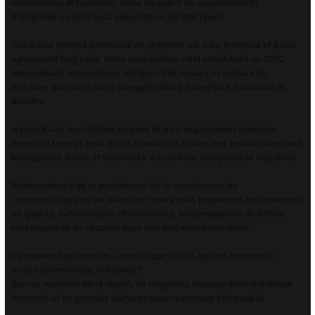
essentielles et hydrolats, dans un esprit de coopération et
d’exigence au sein de la coopérative Bio Orb Ppam.
Née d’une volonté commune de redonner vie à un territoire et à une
agriculture fragilisée, notre coopérative s’est constituée en SCIC,
rassemblant producteurs, collectivités locales et acteurs du
territoire pour faire vivre une agriculture biologique, équitable et
durable.
Issues d’une distillation soignée et d’un engagement commun
envers la terre et ceux qui la travaillent, toutes nos productions sont
biologiques, pures et naturelles, équitables, analysées et traçables.
Professionnels de la parfumerie, de la cosmétique, de
l’aromathérapie ou du bien-être : nous vous proposons des essences
de qualité, authentiques et maîtrisées, accompagnées de fiches
techniques et de sécurité pour une traçabilité complète.
Où trouver nos produits, cosmétique (huile, baume,hydrolats),
huiles essentielles, infusions ?
Sur les marchés de la région, en magasins Biocoop avec la marque
Arometic et en grandes surfaces avec la marque Ethiquable.