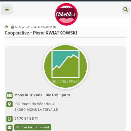
e
c
h
e
|
Par SophieZlicaric le 09/07/2026
r
Coopérative - Pierre KWIATKOWSKI
c
h
e
r
Mons la Trivalle - Bio Orb Ppam
166 Route de Bédarieux
34390 MONS LA TRIVALLE
07 70 64 88 71
Contacter par email