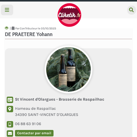
e
c
h
e
|
Par ConTributeur le 05/10/2023
r
DE PRAETERE Yohann
c
h
e
r
St Vincent d'Olargues - Brasserie de Raspailhac
Hameau de Raspaillac
34390 SAINT-VINCENT D'OLARGUES
06 88 63 91 06
Contacter par email