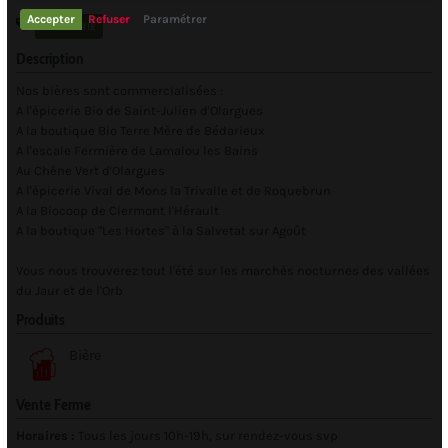
Accepter
Refuser
Paramétrer
BRASSERIE
Description
Nos bières sont commercialisées :
A l'épicerie Bio de Saint-Julien d'Olargues
A la boutique Bio Terre Mère de Bédarieux
A l'escale Fermière de Lamalou les Bains
Au Chêne Vert d'Olargues
A l'épicerie Vival de Mons la Trivalle et de Roquebrun
A la Biocoop de Clermont l'Hérault
A la boutique "Les Hortes" à la Salvetat sur Agoût
Vous nous trouverez tout l'été sur les marchés nocturnes des vallées
du Jaur et de l'Orb
Produits
Bière
Vente Ferme
Horaires :
Tous les jours 10h-19h, sur rendez-vous svp