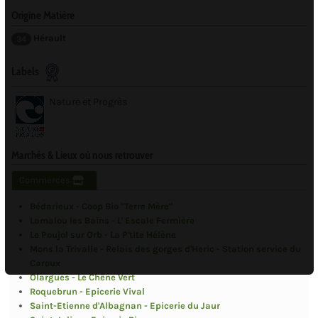
Origine Matière
Hérault
34
Labels
Nature et Progrès
Marchés & Lieux où nous retrouver
Commerces
Bédarieux - Coop Bio "Terre Mère"
Lamalou les Bains - L' Escale Fermière
Le Poujol sur Orb - La P'tite Hélène
Mons la Trivalle - Relais des gorges d'Heric - Station service du
Caroux
Olargues - Le Chêne Vert
Roquebrun - Epicerie Vival
Saint-Etienne d'Albagnan - Epicerie du Jaur