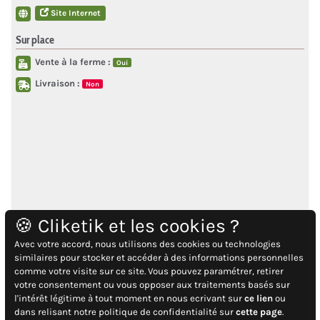
Site Internet
Sur place
Vente à la ferme :
Oui
Livraison :
Non
🍪 Cliketik et les cookies ?
Avec votre accord, nous utilisons des cookies ou technologies
similaires pour stocker et accéder à des informations personnelles
comme votre visite sur ce site. Vous pouvez paramétrer, retirer
votre consentement ou vous opposer aux traitements basés sur
l'intérêt légitime à tout moment en nous ecrivant sur
ce lien
ou
dans relisant notre politique de confidentialité sur
cette page
.