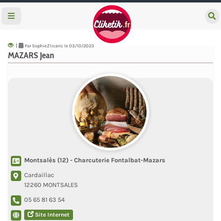
e
c
h
e
|
Par SophieZlicaric le 03/10/2023
r
MAZARS Jean
c
h
e
r
Montsalès (12) - Charcuterie Fontalbat-Mazars
Cardaillac
12260 MONTSALES
05 65 81 63 54
Site Internet