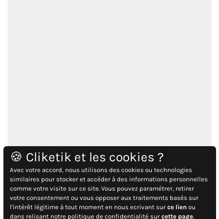
🍪 Cliketik et les cookies ?
Avec votre accord, nous utilisons des cookies ou technologies
similaires pour stocker et accéder à des informations personnelles
comme votre visite sur ce site. Vous pouvez paramétrer, retirer
votre consentement ou vous opposer aux traitements basés sur
l'intérêt légitime à tout moment en nous ecrivant sur
ce lien
ou
dans relisant notre politique de confidentialité sur
cette page
.