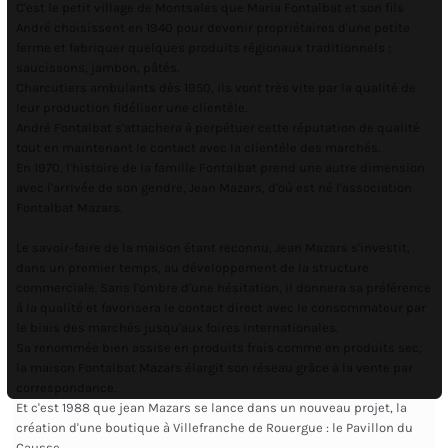
C'est le petit village de Montsales que Maria Fontalbat et son fils
André choisissent en 1940 pour devenir propriétaires d'une petite
ferme et fabriquer quelques produits régionaux traditionnels :
saucissons, jambon, pâtés.
Charcutiers ambulants dès 1950, ils vont très vite par la qualité de
leur production fidéliser une clientèle.
André Fontalbat s'attachera à perpétuer cette réputation de qualité
tout en maintenant le contact avec la clientèle des marchés.
En 1970, l'histoire de la famille Fontalbat prend une autre dimension
avec l'arrivée de son gendre, Jean Mazars, d'où est né l'association
Fontalbat Mazars.
Le savoir-faire de la maison étant reconnu, Jean Mazars s'investit,
dans un premier temps, au développement de la structure
commerciale. Sans l'ombre d'une hésitation, il donnera sa préférence
à la qualité et favorisera le contact direct avec le consommateur par
le biais des marchés jusqu'aux foires internationales.
Sa renommée bien assise en produits frais comme en produits sec,
la maison Fontalbat Mazars élargit son réseau grâce à la vente par
correspondance.
Et c'est 1988 que jean Mazars se lance dans un nouveau projet, la
création d'une boutique à Villefranche de Rouergue : le Pavillon du
Causse.