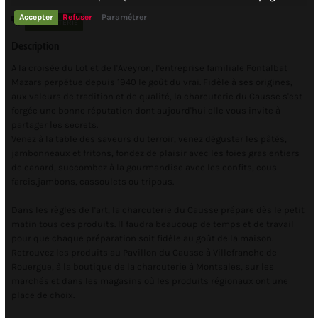
Accepter
Refuser
Paramétrer
CHARCUTERIE
Description
A la croisée du Lot et de l'Aveyron, l'entreprise familiale Fontalbat
Mazars perpétue depuis 1940 le goût du vrai. Fidèle à ses origines,
aux valeurs de tradition et de qualité, la charcuterie du Causse s'est
forgée une bonne réputation dont aujourd'hui elle vous invite à
partager les secrets.
Venez à la table des saveurs du terroir, venez déguster les pâtés,
jambonneaux et fritons, fondez de plaisir avec les foies gras entiers
de canard, succombez à la gourmandise avec les confits, cous
farcis,jambons, cassoulets ou tripous.
Dans les règles de l'art, la charcuterie du Causse prépare dès le petit
matin tous ces produits. Il faudra beaucoup de temps et de travail
pour que chaque préparation soit fidèle au goût de la maison.
Retrouvez les produits au Pavillon du Causse à Villefranche de
Rouergue, à la boutique de la charcuterie à Montsales, sur les
marchés et dans les magasins où les produits régionaux ont une
place de choix.