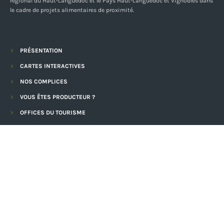
régional du Haut-Languedoc et le Pays Haut-Languedoc et Vignobles dans
le cadre de projets alimentaires de proximité.
PRÉSENTATION
CARTES INTERACTIVES
NOS COMPLICES
VOUS ÊTES PRODUCTEUR ?
OFFICES DU TOURISME
CRÉÉ ET GÉRÉ PAR
AVEC LE SOUTIEN DE