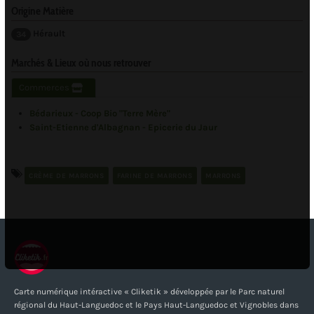
Origine Matière
Hérault
34
Marchés & Lieux où nous retrouver
Commerces
Bédarieux - Coop Bio "Terre Mère"
Saint-Etienne d'Albagnan - Epicerie du Jaur
CRÈME DE MARRONS
FARINE DE MARRONS
MARRONS
Carte numérique intéractive « Cliketik » développée par le Parc naturel
régional du Haut-Languedoc et le Pays Haut-Languedoc et Vignobles dans