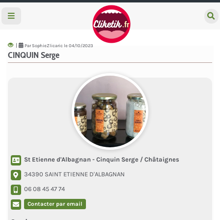
e
c
h
e
|
Par SophieZlicaric le 04/10/2023
r
CINQUIN Serge
c
h
e
r
St Etienne d'Albagnan - Cinquin Serge / Châtaignes
34390 SAINT ETIENNE D'ALBAGNAN
06 08 45 47 74
Contacter par email