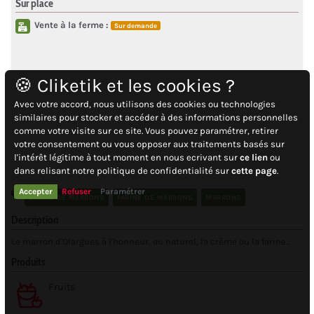
Sur place
Vente à la ferme :
Sur demande
🍪 Cliketik et les cookies ?
Avec votre accord, nous utilisons des cookies ou technologies
similaires pour stocker et accéder à des informations personnelles
comme votre visite sur ce site. Vous pouvez paramétrer, retirer
votre consentement ou vous opposer aux traitements basés sur
l'intérêt légitime à tout moment en nous ecrivant sur
ce lien
ou
dans relisant notre politique de confidentialité sur
cette page
.
Accepter
Refuser
Paramétrer
CRÈME DE MARRONS
FARINE DE MARRONS
MARRONS
Description
Le marron d'Olargues à l'honneur, au naturel, la crème ou la farine...
Produits
Fruits