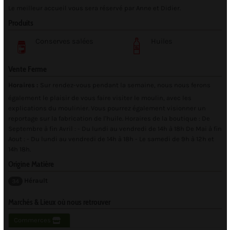
Le meilleur accueil vous sera réservé par Anne et Didier.
Produits
Conserves salées
Huiles
Vente Ferme
Horaires :
Sur rendez-vous pendant la semaine, nous nous ferons
également le plaisir de vous faire visiter le moulin, avec les
explications du moulinier. Vous pourrez également visionner un
reportage sur la fabrication de l'huile. Horaires de la boutique : De
Septembre à fin Avril : - Du lundi au vendredi de 14h à 18h De Mai à fin
Aout : - Du lundi au vendredi de 14h à 18h - Le samedi de 9h à 12h et
14h 18h.
Origine Matière
Hérault
34
Marchés & Lieux où nous retrouver
Commerces