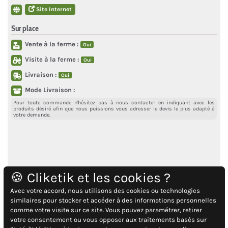
Site Internet
Sur place
Vente à la ferme :
Oui
Visite à la ferme :
Oui
Livraison :
Oui
Mode Livraison :
Pour toute commande n'hésitez pas à nous contacter en indiquant avec les
produits désiré afin que nous puissions vous adresser le devis le plus adapté à
votre demande.
🍪 Cliketik et les cookies ?
Avec votre accord, nous utilisons des cookies ou technologies
similaires pour stocker et accéder à des informations personnelles
comme votre visite sur ce site. Vous pouvez paramétrer, retirer
votre consentement ou vous opposer aux traitements basés sur