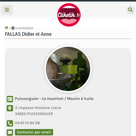
e
c
h
e
|
le 05/10/2023
r
FALLAS Didier et Anne
c
h
e
r
Puisserguier - Lo moulinet / Moulin à huile
3 impasse fontaine claire
34620 PUISSERGUIER
04 67 01 64 28
Contacter par email