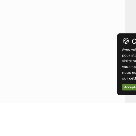
🍪 C
Avec vo
pour st
visite 
vous op
nous ec
sur
cet
Accept