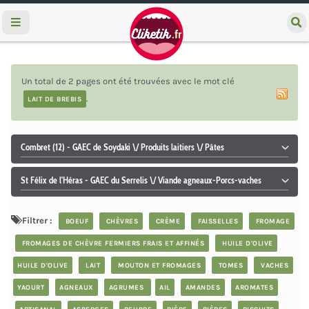
e
c
h
e
r
Un total de 2 pages ont été trouvées avec le mot clé
c
h
.
LAIT DE BREBIS
e
r
Combret (12) - GAEC de Soydaki \/ Produits laitiers \/ Pâtes
St Félix de l'Héras - GAEC du Serrelis \/ Viande agneaux-Porcs-vaches
Filtrer :
BOEUF
CHÈVRES
CRÈME
FAISSELLES
FROMAGE
FROMAGES DE CHÈVRE FERMIERS FRAIS ET AFFINÉS
HUILE D'OLIVE
HUILE D'OLIVE
LAIT
MOUTON ET FROMAGES
TOMES
VACHES
YAOURT
AGNEAUX
AGRUMES
AIL
AMANDES
AROMATES