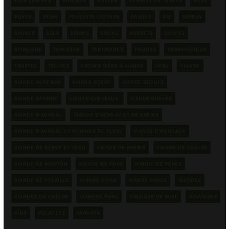
POIS CHICHES
POISSON
POLLEN
POMMES DE TERRES
PORC
PORCS
PPAM
PRODUITS LAITIERS
RAISINS
RIZ
SAFRAN
SAUCES
SELS
SIROPS
SODAS
SORBETS
SOUPES
SPIRULINE
TAPENADE
TARTINADES
TISANES
TORREFACTEUR
TRUFFES
TRUITES
VACHES MÈRE À VIANDE
VEAU
VIANDE
VIANDE AGNEAUX
VIANDE BOEUF
VIANDE BOEUFS
VIANDE CAPRINE
VIANDE CHEVRAUX
VIANDE CHÈVRE
VIANDE D'AGNEAU
VIANDE D'AGNEAU ET DE BREBIS
VIANDE D'AGNEAU ET POMMES DE TERRE
VIANDE D'AGNEAUX
VIANDE DE BOEUF ET VEAU
VIANDE DE BREBIS
VIANDE DE CHÈVRE
VIANDE DE MOUTON
VIANDE DE PORC
VIANDE DE PORCS
VIANDE DE VOLAILLE
VIANDE OVINE
VIANDE PORCS
VIANDES
VIANDES DE CHÈVRE
VIANDES PORC
VINAIGRE DE MIEL
VINAIGRES
VINS
VOLAILLES
YAOURTS