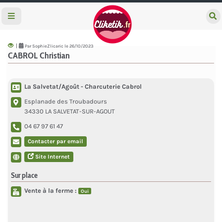
e
c
h
e
|
Par SophieZlicaric le 26/10/2023
r
CABROL Christian
c
h
e
r
La Salvetat/Agoût - Charcuterie Cabrol
Esplanade des Troubadours
34330 LA SALVETAT-SUR-AGOUT
04 67 97 61 47
Contacter par email
Site Internet
Sur place
Vente à la ferme :
Oui