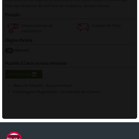
font nos dizaines de milliers de visiteurs, chaque année.
Produits
Charcuteries et
Viande de Porc
salaisons
Origine Matière
Hérault
34
Marchés & Lieux où nous retrouver
Commerces
Mons la Trivalle - Epicerie Vival
Villemagne l'Argentière - Le marché du Caroux