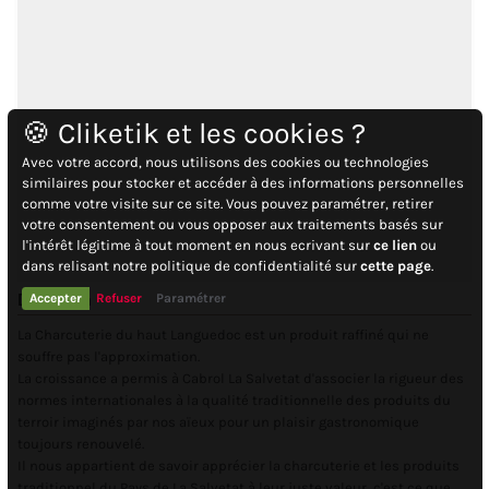
🍪 Cliketik et les cookies ?
Avec votre accord, nous utilisons des cookies ou technologies
similaires pour stocker et accéder à des informations personnelles
comme votre visite sur ce site. Vous pouvez paramétrer, retirer
votre consentement ou vous opposer aux traitements basés sur
l'intérêt légitime à tout moment en nous ecrivant sur
ce lien
ou
dans relisant notre politique de confidentialité sur
cette page
.
Description
Accepter
Refuser
Paramétrer
La Charcuterie du haut Languedoc est un produit raffiné qui ne
souffre pas l'approximation.
La croissance a permis à Cabrol La Salvetat d'associer la rigueur des
normes internationales à la qualité traditionnelle des produits du
terroir imaginés par nos aïeux pour un plaisir gastronomique
toujours renouvelé.
Il nous appartient de savoir apprécier la charcuterie et les produits
traditionnel du Pays de La Salvetat à leur juste valeur, c'est ce que