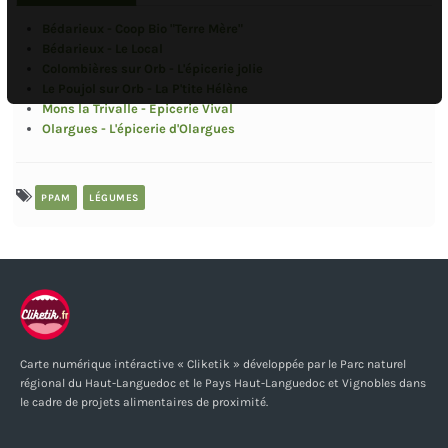
Bédarieux - Coop Bio "Terre Mère"
Bédarieux - Le Local
Colombières sur Orb - L'épicerie jolie
Le Poujol sur Orb - La P'tite Hélène
Mons la Trivalle - Epicerie Vival
Olargues - L'épicerie d'Olargues
PPAM
LÉGUMES
Carte numérique intéractive « Cliketik » développée par le Parc naturel
régional du Haut-Languedoc et le Pays Haut-Languedoc et Vignobles dans
le cadre de projets alimentaires de proximité.