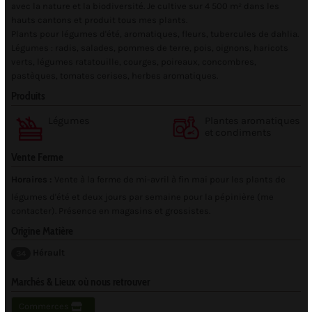
avec la nature et la biodiversité. Je cultive sur 4 500 m² dans les
hauts cantons et produit tous mes plants.
Plants pour légumes d'été, aromatiques, fleurs, tubercules de dahlia.
Légumes : radis, salades, pommes de terre, pois, oignons, haricots
verts, légumes ratatouille, courges, poireaux, concombres,
pastèques, tomates cerises, herbes aromatiques.
Produits
Légumes
Plantes aromatiques
et condiments
Vente Ferme
Horaires :
Vente à la ferme de mi-avril à fin mai pour les plants de
légumes d'été et deux jours par semaine pour la pépinière (me
contacter). Présence en magasins et grossistes.
Origine Matière
Hérault
34
Marchés & Lieux où nous retrouver
Commerces