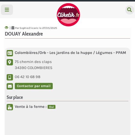
e
c
h
e
|
Par SophieZlicaric le 27/05/2025
r
DOUAY Alexandre
c
h
e
r
Colombières/Orb - Les jardins de la huppe / Légumes - PPAM
75 chemin des claps
34390 COLOMBIERES
06 42 10 68 98
Contacter par email
Sur place
Vente à la ferme :
Oui