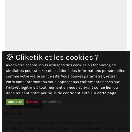
🍪 Cliketik et les cookies ?
Avec votre accord, nous utilisons des cookies ou technologies
similaires pour stocker et accéder à des informations personnelles
comme votre visite sur ce site. Vous pouvez paramétrer, retirer
votre consentement ou vous opposer aux traitements basés sur
l'intérêt légitime à tout moment en nous ecrivant sur
ce lien
ou
dans relisant notre politique de confidentialité sur
cette page
.
Accepter
Refuser
Paramétrer
PPAM
LÉGUMES
Description
Petite exploitation qui propose des plants potagers et du
maraîchage diversifié sur les légumes d'été. Je travaille en équilibre