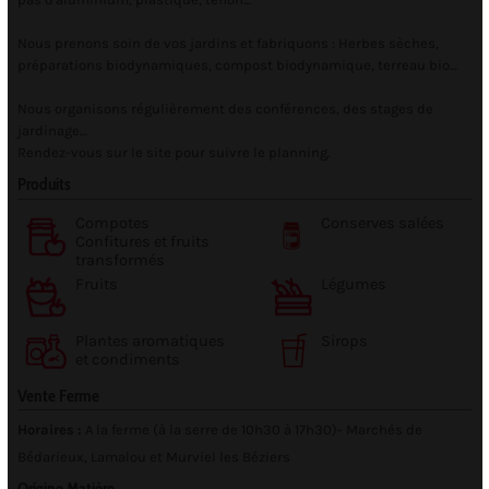
Nous prenons soin de vos jardins et fabriquons : Herbes sèches,
préparations biodynamiques, compost biodynamique, terreau bio…
Nous organisons régulièrement des conférences, des stages de
jardinage…
Rendez-vous sur le site pour suivre le planning.
Produits
Compotes
Conserves salées
Confitures et fruits
transformés
Fruits
Légumes
Plantes aromatiques
Sirops
et condiments
Vente Ferme
Horaires :
A la ferme (à la serre de 10h30 à 17h30)- Marchés de
Bédarieux, Lamalou et Murviel les Béziers
Origine Matière