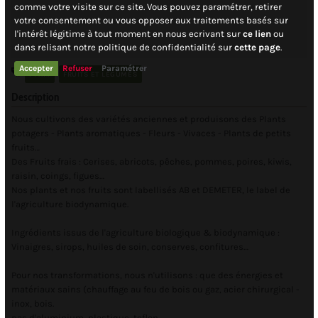
comme votre visite sur ce site. Vous pouvez paramétrer, retirer
votre consentement ou vous opposer aux traitements basés sur
l'intérêt légitime à tout moment en nous ecrivant sur
ce lien
ou
dans relisant notre politique de confidentialité sur
cette page
.
Accepter
Refuser
Paramétrer
PPAM
FRUITS ET LÉGUMES
Description
Nous cultivons des variétés anciennes et produisons des Plants
potagers - Plants aromatiques - Fleurs - Vivaces - Plants de petits
fruits…
Des Fruits frais : Cerises, abricots, pêches, pommes, poires, kiwis,
raisin, coings, figues…
Nos plants et nos fruits sont labellisés AB et DEMETER, le label de
l'agriculture biodynamique.
Ingrédients issus de l'agriculture biologique & biodynamique :
Vinaigres, sirops, huiles de soin, conserves, confitures…
Pour nos transformations, nous n'utilisons : que des énergies et
matériaux sains (chauffage au feu de bois ou gaz, acier chirurgical -
inox, bois.
pas d'aluminium, plastique, teflon…