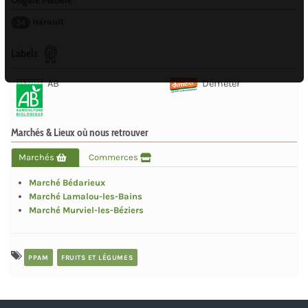
Hérault
34
Labels
AB
Déméter
Marchés & Lieux où nous retrouver
Marchés
Commerces
Marché Bédarieux
Marché Lamalou-les-Bains
Marché Murviel-les-Béziers
PPAM
FRUITS ET LÉGUMES