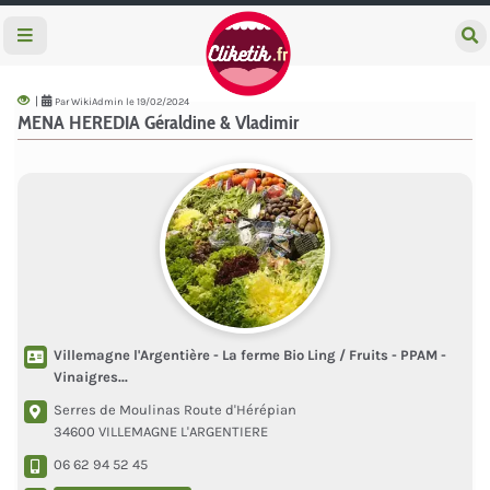
e
c
h
e
|
Par WikiAdmin le 19/02/2024
r
MENA HEREDIA Géraldine & Vladimir
c
h
e
r
Villemagne l'Argentière - La ferme Bio Ling / Fruits - PPAM -
Vinaigres...
Serres de Moulinas Route d'Hérépian
34600 VILLEMAGNE L'ARGENTIERE
06 62 94 52 45