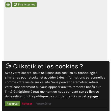
Site Internet
🍪 Cliketik et les cookies ?
Avec votre accord, nous utilisons des cookies ou technologies
similaires pour stocker et accéder à des informations personnelles
comme votre visite sur ce site. Vous pouvez paramétrer, retirer
votre consentement ou vous opposer aux traitements basés sur
l'intérêt légitime à tout moment en nous ecrivant sur
ce lien
ou
dans relisant notre politique de confidentialité sur
cette page
.
Activité
Accepter
Refuser
Paramétrer