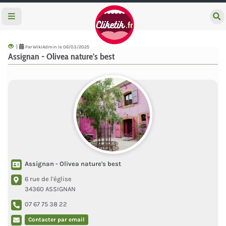
e
c
h
e
|
Par WikiAdmin le 06/03/2025
r
Assignan - Olivea nature's best
c
h
e
r
Assignan - Olivea nature's best
6 rue de l'église
34360 ASSIGNAN
07 67 75 38 22
Contacter par email