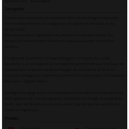
Epicerie Fine - Boulangerie
Description
Lisette vous accueille amicalement dans sa boulangerie/épicerie
fine et vous emmène en voyage vers les goûts et les saveurs du
terroir local.
Elle vous propose également de découvrir outre des bijoux, les
savons de la savonnerie Riolaise et quelques autres merveilles
locales...
L’origine de la volonté « Village Castigno » s’inspire du « slow
tourisme », un antidote à la vie moderne permettant aux visiteurs de
renouer avec le plaisir du bien manger, du bien boire et du bien
vivre, du partage des moments en famille ou entre amis. Une aubaine
pour une « digital detox ».
Castigno s’engage dans le développement durable en proposant une
belle gamme de vins biologiques, les bières du village, le muscat de
Saint-Jean de Minervois et une cuisine inspirée par les excellents
produits régionaux.
Produits
Compotes
Conserves salées