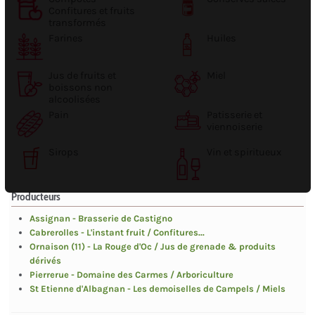
Confitures et fruits
transformés
Farines
Huiles
Jus de fruits et
Miel
boissons non
alcoolisées
Pain
Patisserie et
viennoiserie
Sirops
Vin et spiritueux
Producteurs
Assignan - Brasserie de Castigno
Cabrerolles - L'instant fruit / Confitures...
Ornaison (11) - La Rouge d'Oc / Jus de grenade & produits
dérivés
Pierrerue - Domaine des Carmes / Arboriculture
St Etienne d'Albagnan - Les demoiselles de Campels / Miels