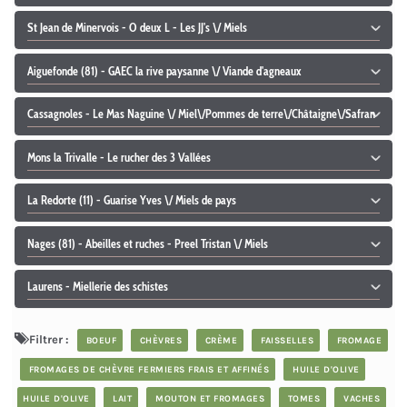
St Jean de Minervois - O deux L - Les JJ's \/ Miels
Aiguefonde (81) - GAEC la rive paysanne \/ Viande d'agneaux
Cassagnoles - Le Mas Naguine \/ Miel\/Pommes de terre\/Châtaigne\/Safran
Mons la Trivalle - Le rucher des 3 Vallées
La Redorte (11) - Guarise Yves \/ Miels de pays
Nages (81) - Abeilles et ruches - Preel Tristan \/ Miels
Laurens - Miellerie des schistes
Filtrer :
BOEUF
CHÈVRES
CRÈME
FAISSELLES
FROMAGE
FROMAGES DE CHÈVRE FERMIERS FRAIS ET AFFINÉS
HUILE D'OLIVE
HUILE D'OLIVE
LAIT
MOUTON ET FROMAGES
TOMES
VACHES