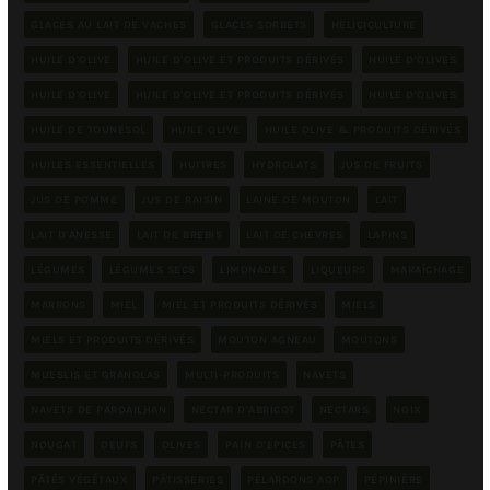
GLACES AU LAIT DE VACHES
GLACES SORBETS
HELICICULTURE
HUILE D'OLIVE
HUILE D'OLIVE ET PRODUITS DÉRIVÉS
HUILE D'OLIVES
HUILE D'OLIVE
HUILE D'OLIVE ET PRODUITS DÉRIVÉS
HUILE D'OLIVES
HUILE DE TOUNESOL
HUILE OLIVE
HUILE OLIVE & PRODUITS DÉRIVÉS
HUILES ESSENTIELLES
HUITRES
HYDROLATS
JUS DE FRUITS
JUS DE POMME
JUS DE RAISIN
LAINE DE MOUTON
LAIT
LAIT D'ANESSE
LAIT DE BREBIS
LAIT DE CHÈVRES
LAPINS
LÉGUMES
LÉGUMES SECS
LIMONADES
LIQUEURS
MARAÎCHAGE
MARRONS
MIEL
MIEL ET PRODUITS DÉRIVÉS
MIELS
MIELS ET PRODUITS DÉRIVÉS
MOUTON AGNEAU
MOUTONS
MUESLIS ET GRANOLAS
MULTI-PRODUITS
NAVETS
NAVETS DE PARDAILHAN
NECTAR D'ABRICOT
NECTARS
NOIX
NOUGAT
OEUFS
OLIVES
PAIN D'ÉPICES
PÂTES
PÂTÉS VÉGÉTAUX
PÂTISSERIES
PÉLARDONS AOP
PÉPINIÈRE