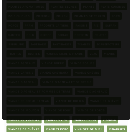
PLANTES AROMATIQUES
PLANTES SÈCHES
PLANTS
PLATS CUISINÉS
POIS CHICHES
POISSON
POLLEN
POMMES DE TERRES
PORC
PORCS
PPAM
PRODUITS LAITIERS
RAISINS
RIZ
SAFRAN
SAUCES
SELS
SIROPS
SODAS
SORBETS
SOUPES
SPIRULINE
TAPENADE
TARTINADES
TISANES
TORREFACTEUR
TRUFFES
TRUITES
VACHES MÈRE À VIANDE
VEAU
VIANDE
VIANDE AGNEAUX
VIANDE BOEUF
VIANDE BOEUFS
VIANDE CAPRINE
VIANDE CHEVRAUX
VIANDE CHÈVRE
VIANDE D'AGNEAU
VIANDE D'AGNEAU ET DE BREBIS
VIANDE D'AGNEAU ET POMMES DE TERRE
VIANDE D'AGNEAUX
VIANDE DE BOEUF ET VEAU
VIANDE DE BREBIS
VIANDE DE CHÈVRE
VIANDE DE MOUTON
VIANDE DE PORC
VIANDE DE PORCS
VIANDE DE VOLAILLE
VIANDE OVINE
VIANDE PORCS
VIANDES
VIANDES DE CHÈVRE
VIANDES PORC
VINAIGRE DE MIEL
VINAIGRES