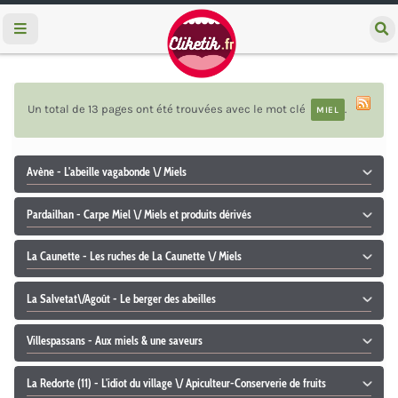
e
c
h
e
r
c
Un total de 13 pages ont été trouvées avec le mot clé
.
MIEL
h
e
r
Avène - L'abeille vagabonde \/ Miels
Pardailhan - Carpe Miel \/ Miels et produits dérivés
La Caunette - Les ruches de La Caunette \/ Miels
La Salvetat\/Agoût - Le berger des abeilles
Villespassans - Aux miels & une saveurs
La Redorte (11) - L'idiot du village \/ Apiculteur-Conserverie de fruits