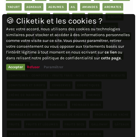
YAOURT
AGNEAUX
AGRUMES
AIL
AMANDES
AROMATES
ARTISANAL
ASPERGES
BEURRE
BIÈRE
BIÈRES
BISCUITS
🍪 Cliketik et les cookies ?
BOCAUX
BOEUF
BOISSONS NON ALCOOLISÉES
BOUCHERIE
Avec votre accord, nous utilisons des cookies ou technologies
similaires pour stocker et accéder à des informations personnelles
BOULANGERIE
BRASSERIE
BREBIS
CANARDS ET PRODUITS DÉRIVÉS
comme votre visite sur ce site. Vous pouvez paramétrer, retirer
votre consentement ou vous opposer aux traitements basés sur
CÉRÉALES
CHAMPIGNONS
CHARCUTERIE
CHÂTAIGNES
l'intérêt légitime à tout moment en nous ecrivant sur
ce lien
ou
CHEVREAUX
CHIPS
CHUTNEYS
CONDIMENTS
CONFISERIES
dans relisant notre politique de confidentialité sur
cette page
.
CONFITURES
Accepter
Refuser
Paramétrer
CONFITURES - COMPOTES - FRUITS FRAIS - NOIX - CHÂTAIGNES - BISCUITS
CONFITURES ET SIROPS
CONSERVES
COSMÉTIQUES
CRÈME DE MARRONS
FARINE DE MARRONS
FARINES
FROMAGE DE BREBIS
FROMAGES
FROMAGES BREBIS
FROMAGES DE BREBIS
FROMAGES DE CHÈVRES
FROMAGES DE VACHE
FRUITS
FRUITS ET LÉGUMES
FRUITS SECS
GALLOWAY
GÂTEAUX
GLACES AU LAIT DE BREBIS
GLACES AU LAIT DE CHÈVRE