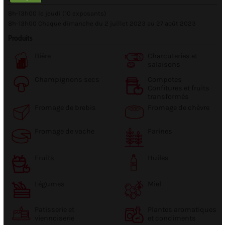
8h-13h00 le jeudi (10 exposants)
8h-13h00 Chaque dimanche du 2 juillet 2023 au 27 août 2023
Produits
Bière
Charcuteries et
salaisons
Champignons secs
Compotes
Confitures et fruits
transformés
Fromage de brebis
Fromage de chèvre
Fromage de vache
Farines
Fruits
Huiles
Légumes
Miel
Patisserie et
Plantes aromatiques
viennoiserie
et condiments