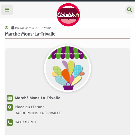
e
c
h
e
|
Par WikiAdmin le 01/07/2025
r
Marché Mons-La-Trivalle
c
h
e
r
Marché Mons-La-Trivalle
Place du Platane
34390 MONS-LA-TRIVALLE
04 67 97 71 10