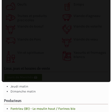
Oeufs
Sirops
Truites et produits
Viande d'agneau
piscicoles
Viande de boeuf
Viande de volaille
Viande de Porc
Viande de veau
Vin et spiritueux
Yaourts et fromages
blancs
Lieux, jours et horaires de vente
Jours de Marchés
Jeudi matin
Dimanche matin
Producteurs
Fontrieu (81) - Le moulin haut / Farines bio