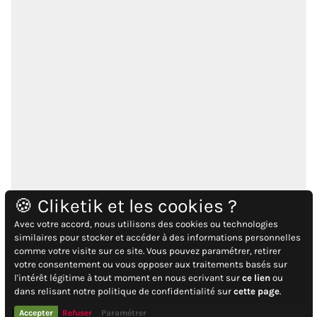
🍪 Cliketik et les cookies ?
Avec votre accord, nous utilisons des cookies ou technologies
similaires pour stocker et accéder à des informations personnelles
comme votre visite sur ce site. Vous pouvez paramétrer, retirer
votre consentement ou vous opposer aux traitements basés sur
l'intérêt légitime à tout moment en nous ecrivant sur
ce lien
ou
dans relisant notre politique de confidentialité sur
cette page
.
Description
Accepter
Refuser
Paramétrer