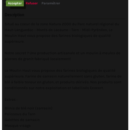
Accepter
Refuser
Paramétrer
FARINES
Description
Situé au coeur de la zone Natura 2000 du Parc naturel régional du
Haut-Languedoc - Monts de Lacaune - Tarn - Midi-Pyrénées, Le
Moulin Haut vous propose des farines biologiques de qualité
supérieure.
Notre secret ? Une production artisanale et un moulin à meules de
pierres de granit fabriqué localement!
Le Moulin Haut vous propose des farines biologiques de qualité
supérieure. Farine de sarrasin naturellement sans gluten, farine de
blé à faible teneur en gluten, et produits dérivés. Nos produits sont
conditionnés sur notre exploitation et labellisés Ecocert.
Extras :
Blinis de blé noir (sarrasin)
Palissous du Tarn
Galettes de sarrasin
Masque visage