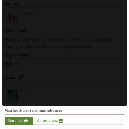
Produits
Farines
Vente Ferme
Horaires :
Le dimanche matin de 10h à 12h ou sur rendez-vous.
Produits disponibles dans les Biocoop d'Occitanie.
Origine Matière
Tarn
81
Labels
AB
Marchés & Lieux où nous retrouver
Marchés
Commerces