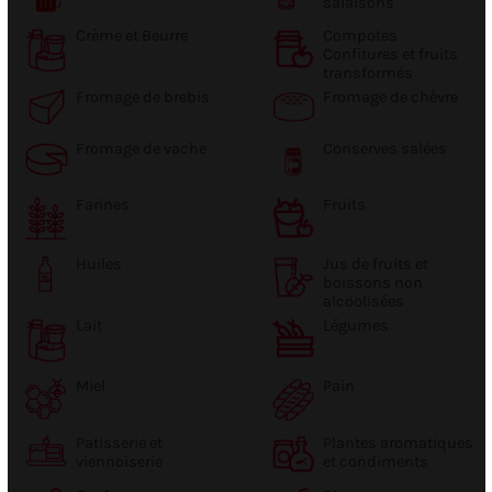
salaisons
Crème et Beurre
Compotes
Confitures et fruits
transformés
Fromage de brebis
Fromage de chèvre
Fromage de vache
Conserves salées
Farines
Fruits
Huiles
Jus de fruits et
boissons non
alcoolisées
Lait
Légumes
Miel
Pain
Patisserie et
Plantes aromatiques
viennoiserie
et condiments