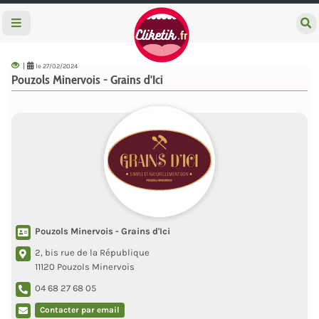
e
c
h
e
|
le 27/02/2024
r
Pouzols Minervois - Grains d'Ici
c
h
e
r
Pouzols Minervois - Grains d'Ici
2, bis rue de la République
11120 Pouzols Minervois
04 68 27 68 05
Contacter par email