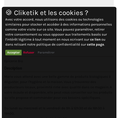
🍪 Cliketik et les cookies ?
Avec votre accord, nous utilisons des cookies ou technologies
similaires pour stocker et accéder à des informations personnelles
comme votre visite sur ce site. Vous pouvez paramétrer, retirer
votre consentement ou vous opposer aux traitements basés sur
l'intérêt légitime à tout moment en nous ecrivant sur
ce lien
ou
dans relisant notre politique de confidentialité sur
cette page
.
Activité
Accepter
Refuser
Paramétrer
Epicerie Bio
Description
Marie vous attend avec une belle gamme de produits biologiques à
déguster, pour l'hygiène et la maison. Vous y trouverez des
producteurs locaux, proximité rime avec qualité dans ce magasin. A
votre écoute et disponible, elle peut vous conseiller sur les produits
qu’elle propose et commander pour vos besoins spécifiques.
Du lundi au mercredi et le vendredi de 9h à 12h30 et de 16h30 à
19h00,