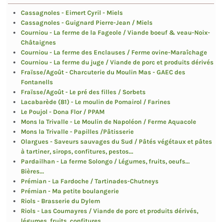
Cassagnoles - Eimert Cyril - Miels
Cassagnoles - Guignard Pierre-Jean / Miels
Courniou - La ferme de la Fageole / Viande boeuf & veau-Noix-
Châtaignes
Courniou - La ferme des Enclauses / Ferme ovine-Maraîchage
Courniou - La ferme du juge / Viande de porc et produits dérivés
Fraïsse/Agoût - Charcuterie du Moulin Mas - GAEC des
Fontanells
Fraïsse/Agoût - Le pré des filles / Sorbets
Lacabarède (81) - Le moulin de Pomairol / Farines
Le Poujol - Dona Flor / PPAM
Mons la Trivalle - Le Moulin de Napoléon / Ferme Aquacole
Mons la Trivalle - Papilles /Pâtisserie
Olargues - Saveurs sauvages du Sud / Pâtés végétaux et pâtes
à tartiner, sirops, confitures, pestos...
Pardailhan - La ferme Solongo / Légumes, fruits, oeufs...
Bières...
Prémian - La Fardoche / Tartinades-Chutneys
Prémian - Ma petite boulangerie
Riols - Brasserie du Dylem
Riols - Las Coumayres / Viande de porc et produits dérivés,
légumes, fruits, confitures...