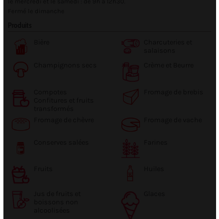
le mercredi et le samedi : de 9h à 12h30.
Fermé le dimanche
Produits
Bière
Charcuteries et
salaisons
Champignons secs
Crème et Beurre
Compotes
Fromage de brebis
Confitures et fruits
transformés
Fromage de chèvre
Fromage de vache
Conserves salées
Farines
Fruits
Huiles
Jus de fruits et
Glaces
boissons non
alcoolisées