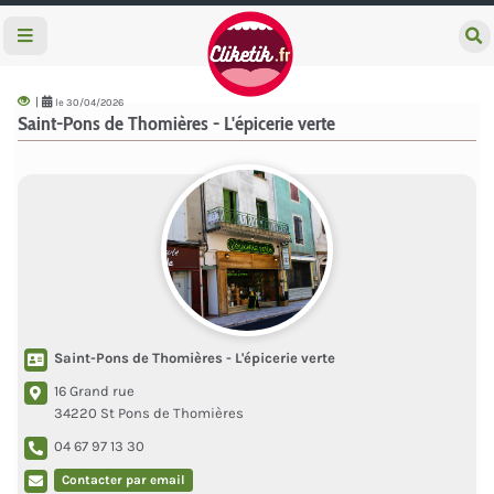
e
c
h
e
|
le 30/04/2026
r
Saint-Pons de Thomières - L'épicerie verte
c
h
e
r
Saint-Pons de Thomières - L'épicerie verte
16 Grand rue
34220 St Pons de Thomières
04 67 97 13 30
Contacter par email