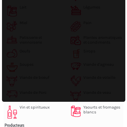
Lait
Légumes
Miel
Pain
Patisserie et
Plantes aromatiques
viennoiserie
et condiments
Oeufs
Sirops
Soupes
Viande d'agneau
Viande de boeuf
Viande de volaille
Viande de Porc
Viande de veau
Vin et spiritueux
Yaourts et fromages
blancs
Producteurs