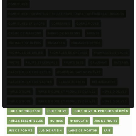
CONFITURES
CONFITURES - COMPOTES - FRUITS FRAIS - NOIX - CHÂTAIGNES - BISCUITS
CONFITURES ET SIROPS
CONSERVES
COSMÉTIQUES
CRÈME DE MARRONS
FARINE DE MARRONS
FARINES
FROMAGE DE BREBIS
FROMAGES
FROMAGES BREBIS
FROMAGES DE BREBIS
FROMAGES DE CHÈVRES
FROMAGES DE VACHE
FRUITS
FRUITS ET LÉGUMES
FRUITS SECS
GALLOWAY
GÂTEAUX
GLACES AU LAIT DE BREBIS
GLACES AU LAIT DE CHÈVRE
GLACES AU LAIT DE VACHES
GLACES SORBETS
HELICICULTURE
HUILE D'OLIVE
HUILE D'OLIVE ET PRODUITS DÉRIVÉS
HUILE D'OLIVES
HUILE D'OLIVE
HUILE D'OLIVE ET PRODUITS DÉRIVÉS
HUILE D'OLIVES
HUILE DE TOUNESOL
HUILE OLIVE
HUILE OLIVE & PRODUITS DÉRIVÉS
HUILES ESSENTIELLES
HUITRES
HYDROLATS
JUS DE FRUITS
JUS DE POMME
JUS DE RAISIN
LAINE DE MOUTON
LAIT