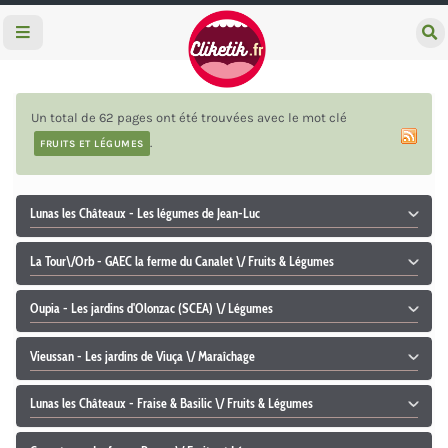
e
c
h
e
r
Un total de 62 pages ont été trouvées avec le mot clé
c
h
.
FRUITS ET LÉGUMES
e
r
Lunas les Châteaux - Les légumes de Jean-Luc
La Tour\/Orb - GAEC la ferme du Canalet \/ Fruits & Légumes
Oupia - Les jardins d'Olonzac (SCEA) \/ Légumes
Vieussan - Les jardins de Viuça \/ Maraîchage
Lunas les Châteaux - Fraise & Basilic \/ Fruits & Légumes