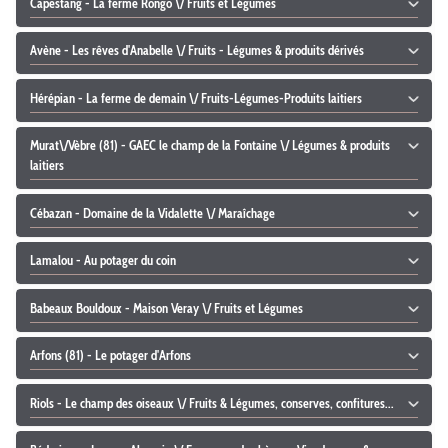
Capestang - La ferme Rongo \/ Fruits et Légumes
Avène - Les rêves d'Anabelle \/ Fruits - Légumes & produits dérivés
Hérépian - La ferme de demain \/ Fruits-Légumes-Produits laitiers
Murat\/Vèbre (81) - GAEC le champ de la Fontaine \/ Légumes & produits
laitiers
Cébazan - Domaine de la Vidalette \/ Maraîchage
Lamalou - Au potager du coin
Babeaux Bouldoux - Maison Veray \/ Fruits et Légumes
Arfons (81) - Le potager d'Arfons
Riols - Le champ des oiseaux \/ Fruits & Légumes, conserves, confitures...