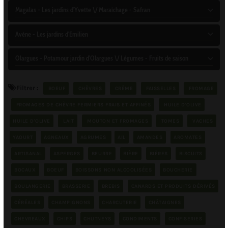
Magalas - Les jardins d'Yvette \/ Maraîchage - Safran
Avène - Les jardins d'Emilien
Olargues - Potamour jardin d'Olargues \/ Légumes - Fruits de saison
Filtrer :
BOEUF
CHÈVRES
CRÈME
FAISSELLES
FROMAGE
FROMAGES DE CHÈVRE FERMIERS FRAIS ET AFFINÉS
HUILE D'OLIVE
HUILE D'OLIVE
LAIT
MOUTON ET FROMAGES
TOMES
VACHES
YAOURT
AGNEAUX
AGRUMES
AIL
AMANDES
AROMATES
ARTISANAL
ASPERGES
BEURRE
BIÈRE
BIÈRES
BISCUITS
BOCAUX
BOEUF
BOISSONS NON ALCOOLISÉES
BOUCHERIE
BOULANGERIE
BRASSERIE
BREBIS
CANARDS ET PRODUITS DÉRIVÉS
CÉRÉALES
CHAMPIGNONS
CHARCUTERIE
CHÂTAIGNES
CHEVREAUX
CHIPS
CHUTNEYS
CONDIMENTS
CONFISERIES