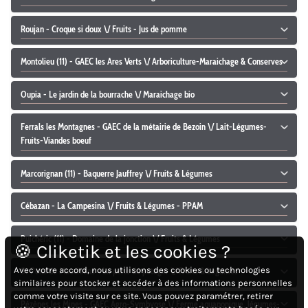
Roujan - Croque si doux \/ Fruits - Jus de pomme
Montolieu (11) - GAEC les Ares Verts \/ Arboriculture-Maraichage & Conserves
Oupia - Le jardin de la bourrache \/ Maraichage bio
Ferrals les Montagnes - GAEC de la métairie de Bezoin \/ Lait-Légumes-
Fruits-Viandes boeuf
Marcorignan (11) - Baquerre Jauffrey \/ Fruits & Légumes
Cébazan - La Campesina \/ Fruits & Légumes - PPAM
Puichéric (11) - Domaine de la jonction \/ Fruits & Légumes
🍪 Cliketik et les cookies ?
Avec votre accord, nous utilisons des cookies ou technologies
St Pons de Mauchiens - La perle du potager \/ Fruits & Légumes
similaires pour stocker et accéder à des informations personnelles
comme votre visite sur ce site. Vous pouvez paramétrer, retirer
Pézènes les Mines - GAEC Agro-Symbyose \/ Ferme aquaponique, légumes-