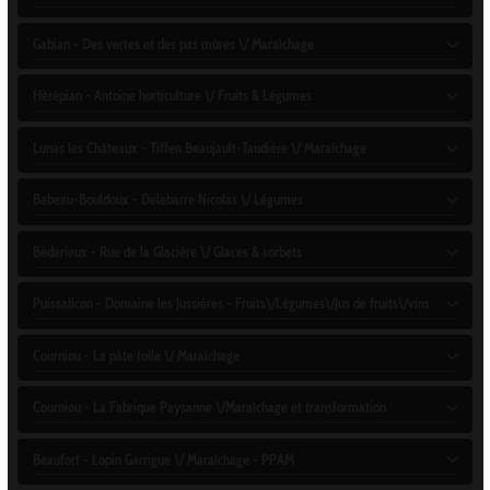
Gabian - Des vertes et des pas mûres \/ Maraîchage
Hérépian - Antoine horticulture \/ Fruits & Légumes
Lunas les Châteaux - Tiffen Beaujault-Taudière \/ Maraîchage
Babeau-Bouldoux - Delebarre Nicolas \/ Légumes
Bédarieux - Rue de la Glacière \/ Glaces & sorbets
Puissalicon - Domaine les Jussières - Fruits\/Légumes\/Jus de fruits\/vins
Courniou - La pâte folle \/ Maraîchage
Courniou - La Fabrique Paysanne \/Maraîchage et transformation
Beaufort - Lopin Garrigue \/ Maraîchage - PPAM