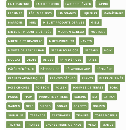
LAIT D'ANESSE
LAIT DE BREBIS
LAIT DE CHÈVRES
LAPINS
LÉGUMES
LÉGUMES SECS
LIMONADES
LIQUEURS
MARAÎCHAGE
MARRONS
MIEL
MIEL ET PRODUITS DÉRIVÉS
MIELS
MIELS ET PRODUITS DÉRIVÉS
MOUTON AGNEAU
MOUTONS
MUESLIS ET GRANOLAS
MULTI-PRODUITS
NAVETS
NAVETS DE PARDAILHAN
NECTAR D'ABRICOT
NECTARS
NOIX
NOUGAT
OEUFS
OLIVES
PAIN D'ÉPICES
PÂTES
PÂTÉS VÉGÉTAUX
PÂTISSERIES
PÉLARDONS AOP
PÉPINIÈRE
PLANTES AROMATIQUES
PLANTES SÈCHES
PLANTS
PLATS CUISINÉS
POIS CHICHES
POISSON
POLLEN
POMMES DE TERRES
PORC
PORCS
PPAM
PRODUITS LAITIERS
RAISINS
RIZ
SAFRAN
SAUCES
SELS
SIROPS
SODAS
SORBETS
SOUPES
SPIRULINE
TAPENADE
TARTINADES
TISANES
TORREFACTEUR
TRUFFES
TRUITES
VACHES MÈRE À VIANDE
VEAU
VIANDE