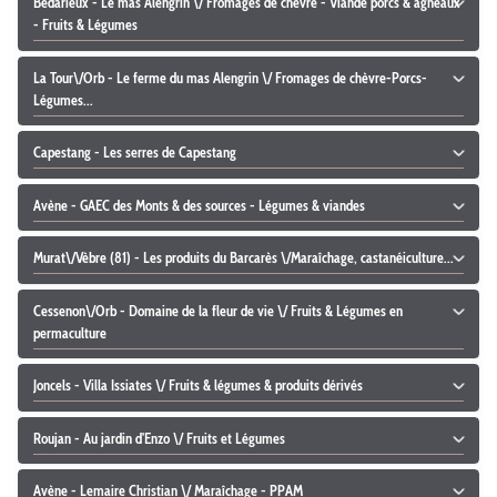
Bédarieux - Le mas Alengrin \/ Fromages de chèvre - Viande porcs & agneaux
- Fruits & Légumes
La Tour\/Orb - Le ferme du mas Alengrin \/ Fromages de chèvre-Porcs-
Légumes...
Capestang - Les serres de Capestang
Avène - GAEC des Monts & des sources - Légumes & viandes
Murat\/Vèbre (81) - Les produits du Barcarès \/Maraîchage, castanéiculture...
Cessenon\/Orb - Domaine de la fleur de vie \/ Fruits & Légumes en
permaculture
Joncels - Villa Issiates \/ Fruits & légumes & produits dérivés
Roujan - Au jardin d'Enzo \/ Fruits et Légumes
Avène - Lemaire Christian \/ Maraîchage - PPAM