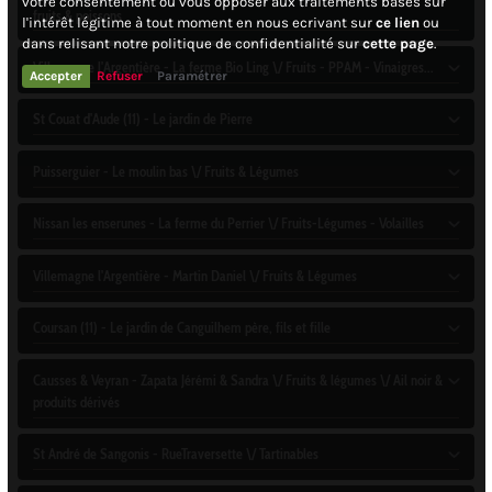
votre consentement ou vous opposer aux traitements basés sur
fruits & poissons
l'intérêt légitime à tout moment en nous ecrivant sur
ce lien
ou
dans relisant notre politique de confidentialité sur
cette page
.
Villemagne l'Argentière - La ferme Bio Ling \/ Fruits - PPAM - Vinaigres...
Accepter
Refuser
Paramétrer
St Couat d'Aude (11) - Le jardin de Pierre
Puisserguier - Le moulin bas \/ Fruits & Légumes
Nissan les enserunes - La ferme du Perrier \/ Fruits-Légumes - Volailles
Villemagne l'Argentière - Martin Daniel \/ Fruits & Légumes
Coursan (11) - Le jardin de Canguilhem père, fils et fille
Causses & Veyran - Zapata Jérémi & Sandra \/ Fruits & légumes \/ Ail noir &
produits dérivés
St André de Sangonis - RueTraversette \/ Tartinables