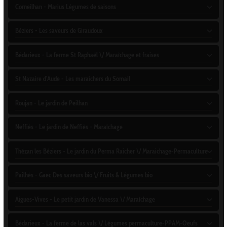
Corneilhan - Marius Légumes de saisons
Béziers - Les saveurs de Giraudoux
Bédarieux - La ferme St Raphaël \/ Maraîchage et fraises
St Nazaire d'Aude - Les maraîchers du Somail
Roujan - Le jardin de Peilhan
Neffiès - Le jardin de Neffiès - Maraîchage
Thézan les Béziers - Le jardin du Perma Raicher \/ Maraichage-Permaculture
Pailhès - Gaec Des saveurs bio \/ Fruits & Légumes bio
Aigues-Vives - Le petit jardin de Vanessa \/ Maraîchage
Bédarieux - La ferme de las vals \/ Légumes permaculture-PPAM-Oeufs