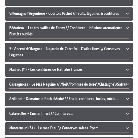
Villemagne l'Argentière - Courtois Michel \/ Fruits, légumes & confitures
Bédarieux - Les trouvailles de Fanny \/ Confitures - Infusions aromatiques -
Biscuits oubliés
St Vincent d'Olargues - Au jardin de Cabrafol - D'ailes fines \/ Conserves-
Légumes
Mailhac (11) - Les confitures de Nathalie Francès
Cassagnoles - Le Mas Naguine \/ Miel\/Pommes de terre\/Châtaigne\/Safran
Azillanet - Domaine le Pech d'André \/ Fruits, confitures, huiles, miels...
Cabrerolles - L'instant fruit \/ Confitures...
Montarnaud (34) - Le mas Dieu \/ Conserves salées-Ppam