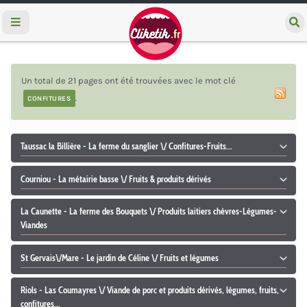
e
c
h
e
r
Un total de 21 pages ont été trouvées avec le mot clé
c
h
.
CONFITURES
e
r
Taussac la Billière - La ferme du sanglier \/ Confitures-Fruits...
Courniou - La métairie basse \/ Fruits & produits dérivés
La Caunette - La ferme des Bouquets \/ Produits laitiers chèvres-Légumes-
Viandes
St Gervais\/Mare - Le jardin de Céline \/ Fruits et légumes
Riols - Las Coumayres \/ Viande de porc et produits dérivés, légumes, fruits,
confitures...