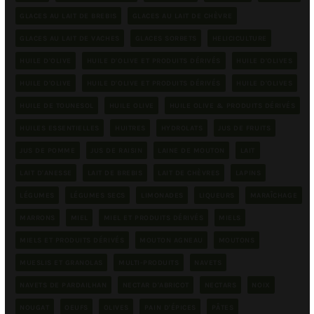
GLACES AU LAIT DE BREBIS
GLACES AU LAIT DE CHÈVRE
GLACES AU LAIT DE VACHES
GLACES SORBETS
HELICICULTURE
HUILE D'OLIVE
HUILE D'OLIVE ET PRODUITS DÉRIVÉS
HUILE D'OLIVES
HUILE D'OLIVE
HUILE D'OLIVE ET PRODUITS DÉRIVÉS
HUILE D'OLIVES
HUILE DE TOUNESOL
HUILE OLIVE
HUILE OLIVE & PRODUITS DÉRIVÉS
HUILES ESSENTIELLES
HUITRES
HYDROLATS
JUS DE FRUITS
JUS DE POMME
JUS DE RAISIN
LAINE DE MOUTON
LAIT
LAIT D'ANESSE
LAIT DE BREBIS
LAIT DE CHÈVRES
LAPINS
LÉGUMES
LÉGUMES SECS
LIMONADES
LIQUEURS
MARAÎCHAGE
MARRONS
MIEL
MIEL ET PRODUITS DÉRIVÉS
MIELS
MIELS ET PRODUITS DÉRIVÉS
MOUTON AGNEAU
MOUTONS
MUESLIS ET GRANOLAS
MULTI-PRODUITS
NAVETS
NAVETS DE PARDAILHAN
NECTAR D'ABRICOT
NECTARS
NOIX
NOUGAT
OEUFS
OLIVES
PAIN D'ÉPICES
PÂTES