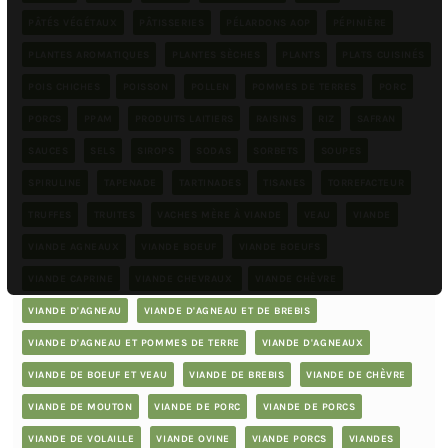
PÂTÉS VÉGÉTAUX
PÂTISSERIES
PÉLARDONS AOP
PÉPINIÈRE
PLANTES AROMATIQUES
PLANTES SÈCHES
PLANTS
PLATS CUISINÉS
POIS CHICHES
POISSON
POLLEN
POMMES DE TERRES
PORC
PORCS
PPAM
PRODUITS LAITIERS
RAISINS
RIZ
SAFRAN
SAUCES
SELS
SIROPS
SODAS
SORBETS
SOUPES
SPIRULINE
TAPENADE
TARTINADES
TISANES
TORREFACTEUR
TRUFFES
TRUITES
VACHES MÈRE À VIANDE
VEAU
VIANDE
VIANDE AGNEAUX
VIANDE BOEUF
VIANDE BOEUFS
VIANDE CAPRINE
VIANDE CHEVRAUX
VIANDE CHÈVRE
VIANDE D'AGNEAU
VIANDE D'AGNEAU ET DE BREBIS
VIANDE D'AGNEAU ET POMMES DE TERRE
VIANDE D'AGNEAUX
VIANDE DE BOEUF ET VEAU
VIANDE DE BREBIS
VIANDE DE CHÈVRE
VIANDE DE MOUTON
VIANDE DE PORC
VIANDE DE PORCS
VIANDE DE VOLAILLE
VIANDE OVINE
VIANDE PORCS
VIANDES