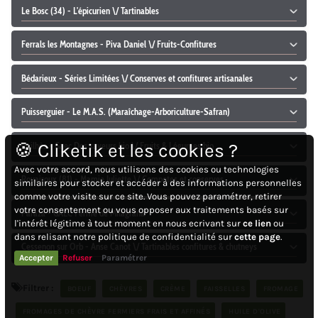
Le Bosc (34) - L'épicurien \/ Tartinables
Ferrals les Montagnes - Piva Daniel \/ Fruits-Confitures
Bédarieux - Séries Limitées \/ Conserves et confitures artisanales
Puisserguier - Le M.A.S. (Maraîchage-Arboriculture-Safran)
Pailhès - Gaec Des saveurs bio \/ Fruits & Légumes bio
🍪 Cliketik et les cookies ?
Avec votre accord, nous utilisons des cookies ou technologies
Rouairoux (81) - Mamie Juliette \/ Compotes et conserves
similaires pour stocker et accéder à des informations personnelles
comme votre visite sur ce site. Vous pouvez paramétrer, retirer
votre consentement ou vous opposer aux traitements basés sur
Paraza - GAEC Ferme de Milagrana
l'intérêt légitime à tout moment en nous ecrivant sur
ce lien
ou
dans relisant notre politique de confidentialité sur
cette page
.
Cessenon sur Orb - Anse Canot \/ Tartinables confitures & chutneys
Accepter
Refuser
Paramétrer
Filtrer :
BOEUF
CHÈVRES
CRÈME
FAISSELLES
FROMAGE
FROMAGES DE CHÈVRE FERMIERS FRAIS ET AFFINÉS
HUILE D'OLIVE