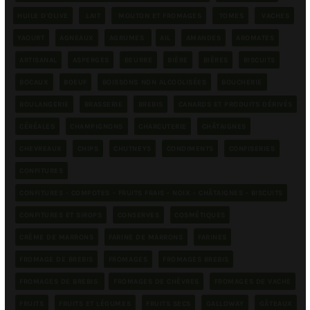
HUILE D'OLIVE
LAIT
MOUTON ET FROMAGES
TOMES
VACHES
YAOURT
AGNEAUX
AGRUMES
AIL
AMANDES
AROMATES
ARTISANAL
ASPERGES
BEURRE
BIÈRE
BIÈRES
BISCUITS
BOCAUX
BOEUF
BOISSONS NON ALCOOLISÉES
BOUCHERIE
BOULANGERIE
BRASSERIE
BREBIS
CANARDS ET PRODUITS DÉRIVÉS
CÉRÉALES
CHAMPIGNONS
CHARCUTERIE
CHÂTAIGNES
CHEVREAUX
CHIPS
CHUTNEYS
CONDIMENTS
CONFISERIES
CONFITURES
CONFITURES - COMPOTES - FRUITS FRAIS - NOIX - CHÂTAIGNES - BISCUITS
CONFITURES ET SIROPS
CONSERVES
COSMÉTIQUES
CRÈME DE MARRONS
FARINE DE MARRONS
FARINES
FROMAGE DE BREBIS
FROMAGES
FROMAGES BREBIS
FROMAGES DE BREBIS
FROMAGES DE CHÈVRES
FROMAGES DE VACHE
FRUITS
FRUITS ET LÉGUMES
FRUITS SECS
GALLOWAY
GÂTEAUX