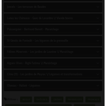
Joncels - Les terrasses de Baudes
Lunas les Châteaux - Gaec de Lavanbio \/ Viande bovins
Puisserguier - Bertrand Benoît - Maraîchage
St Géniès de Fontedit - Les légumes de la grenouille
Félines Minervois - Les jardins de Laurène \/ Maraîchage
Aigues-Vives - Righi Fatima \/ Maraîchage
Citou (11) - Les jardins de Mayrac \/ Légumes et transformations
Olonzac - Hafani - Légumes
Filtrer :
BOEUF
CHÈVRES
CRÈME
FAISSELLES
FROMAGE