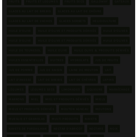
FRUITS
FRUITS ET LÉGUMES
FRUITS SECS
GALLOWAY
GÂTEAUX
GLACES AU LAIT DE BREBIS
GLACES AU LAIT DE CHÈVRE
GLACES AU LAIT DE VACHES
GLACES SORBETS
HELICICULTURE
HUILE D'OLIVE
HUILE D'OLIVE ET PRODUITS DÉRIVÉS
HUILE D'OLIVES
HUILE D'OLIVE
HUILE D'OLIVE ET PRODUITS DÉRIVÉS
HUILE D'OLIVES
HUILE DE TOUNESOL
HUILE OLIVE
HUILE OLIVE & PRODUITS DÉRIVÉS
HUILES ESSENTIELLES
HUITRES
HYDROLATS
JUS DE FRUITS
JUS DE POMME
JUS DE RAISIN
LAINE DE MOUTON
LAIT
LAIT D'ANESSE
LAIT DE BREBIS
LAIT DE CHÈVRES
LAPINS
LÉGUMES
LÉGUMES SECS
LIMONADES
LIQUEURS
MARAÎCHAGE
MARRONS
MIEL
MIEL ET PRODUITS DÉRIVÉS
MIELS
MIELS ET PRODUITS DÉRIVÉS
MOUTON AGNEAU
MOUTONS
MUESLIS ET GRANOLAS
MULTI-PRODUITS
NAVETS
NAVETS DE PARDAILHAN
NECTAR D'ABRICOT
NECTARS
NOIX