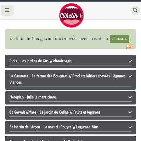
e
c
h
e
r
c
Un total de 41 pages ont été trouvées avec le mot clé
.
LÉGUMES
h
e
r
Riols - Les jardins de Gus \/ Maraîchage
La Caunette - La ferme des Bouquets \/ Produits laitiers chèvres-Légumes-
Viandes
Hérépian - Julie la maraîchère
St Gervais\/Mare - Le jardin de Céline \/ Fruits et légumes
St Martin de l'Arçon - Le mas du Rouyre \/ Légumes-Vins