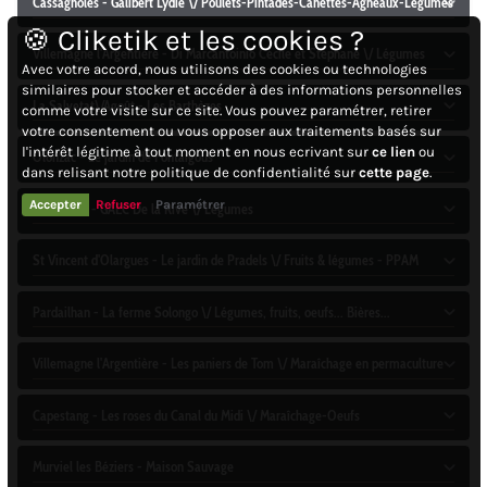
Cassagnoles - Galibert Lydie \/ Poulets-Pintades-Canettes-Agneaux-Légumes
🍪 Cliketik et les cookies ?
Villemagne l'Argentière - Di Marcantoinio Cécile et Stéphane \/ Légumes
Avec votre accord, nous utilisons des cookies ou technologies
similaires pour stocker et accéder à des informations personnelles
La Salvetat\/Agoût - Les Barthèzes
comme votre visite sur ce site. Vous pouvez paramétrer, retirer
votre consentement ou vous opposer aux traitements basés sur
l'intérêt légitime à tout moment en nous ecrivant sur
ce lien
ou
Olonzac - Le jardin de Fontaigous
dans relisant notre politique de confidentialité sur
cette page
.
Accepter
Refuser
Paramétrer
St Chinian - GAEC De la Rive \/ Légumes
St Vincent d'Olargues - Le jardin de Pradels \/ Fruits & légumes - PPAM
Pardailhan - La ferme Solongo \/ Légumes, fruits, oeufs... Bières...
Villemagne l'Argentière - Les paniers de Tom \/ Maraîchage en permaculture
Capestang - Les roses du Canal du Midi \/ Maraîchage-Oeufs
Murviel les Béziers - Maison Sauvage