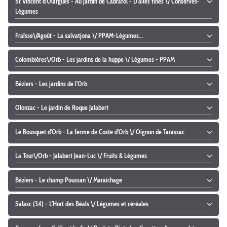
St Vincent d'Olargues - Au jardin de Cabrafol - D'ailes fines \/ Conserves-
Légumes
Fraïsse\/Agoût - La salvatjona \/ PPAM-Légumes...
Colombières\/Orb - Les jardins de la huppe \/ Légumes - PPAM
Béziers - Les jardins de l'Orb
Olonzac - Le jardin de Roque Jalabert
Le Bousquet d'Orb - La ferme de Coste d'Orb \/ Oignon de Tarassac
La Tour\/Orb - Jalabert Jean-Luc \/ Fruits & Légumes
Béziers - Le champ Poussan \/ Maraîchage
Salasc (34) - L'Hort des Béals \/ Légumes et céréales