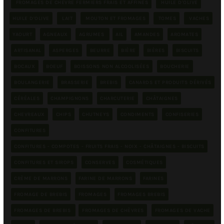
FROMAGES DE CHÈVRE FERMIERS FRAIS ET AFFINÉS
HUILE D'OLIVE
HUILE D'OLIVE
LAIT
MOUTON ET FROMAGES
TOMES
VACHES
YAOURT
AGNEAUX
AGRUMES
AIL
AMANDES
AROMATES
ARTISANAL
ASPERGES
BEURRE
BIÈRE
BIÈRES
BISCUITS
BOCAUX
BOEUF
BOISSONS NON ALCOOLISÉES
BOUCHERIE
BOULANGERIE
BRASSERIE
BREBIS
CANARDS ET PRODUITS DÉRIVÉS
CÉRÉALES
CHAMPIGNONS
CHARCUTERIE
CHÂTAIGNES
CHEVREAUX
CHIPS
CHUTNEYS
CONDIMENTS
CONFISERIES
CONFITURES
CONFITURES - COMPOTES - FRUITS FRAIS - NOIX - CHÂTAIGNES - BISCUITS
CONFITURES ET SIROPS
CONSERVES
COSMÉTIQUES
CRÈME DE MARRONS
FARINE DE MARRONS
FARINES
FROMAGE DE BREBIS
FROMAGES
FROMAGES BREBIS
FROMAGES DE BREBIS
FROMAGES DE CHÈVRES
FROMAGES DE VACHE