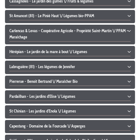
Cassagnoles - Le jardin des gumes \/ Fruits & légumes
St Amancet (81) - Le Pinié Haut \/ Légumes bio-PPAM
Carlencas & Levas - Coopérative Agricole - Propriété Saint-Martin \/ PPAM -
Maraîchage
Hérépian - Le jardin de la mare à bout \/ Légumes
Labruguière (81) - Les légumes de Jennifer
Pierrerue - Benoit Bertrand \/ Maraîcher Bio
Pardailhan - Les jardins d'Elise \/ Légumes
St Chinian - Les jardins d'Enola \/ Légumes
Capestang - Domaine de la Fourcade \/ Asperges