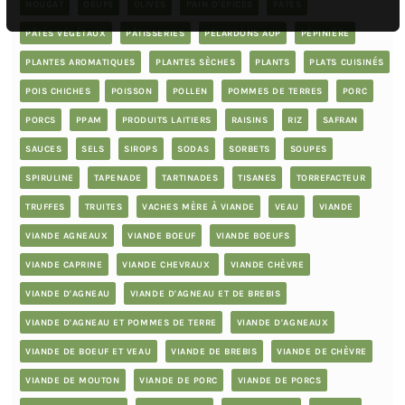
NOUGAT
OEUFS
OLIVES
PAIN D'ÉPICES
PÂTES
PÂTÉS VÉGÉTAUX
PÂTISSERIES
PÉLARDONS AOP
PÉPINIÈRE
PLANTES AROMATIQUES
PLANTES SÈCHES
PLANTS
PLATS CUISINÉS
POIS CHICHES
POISSON
POLLEN
POMMES DE TERRES
PORC
PORCS
PPAM
PRODUITS LAITIERS
RAISINS
RIZ
SAFRAN
SAUCES
SELS
SIROPS
SODAS
SORBETS
SOUPES
SPIRULINE
TAPENADE
TARTINADES
TISANES
TORREFACTEUR
TRUFFES
TRUITES
VACHES MÈRE À VIANDE
VEAU
VIANDE
VIANDE AGNEAUX
VIANDE BOEUF
VIANDE BOEUFS
VIANDE CAPRINE
VIANDE CHEVRAUX
VIANDE CHÈVRE
VIANDE D'AGNEAU
VIANDE D'AGNEAU ET DE BREBIS
VIANDE D'AGNEAU ET POMMES DE TERRE
VIANDE D'AGNEAUX
VIANDE DE BOEUF ET VEAU
VIANDE DE BREBIS
VIANDE DE CHÈVRE
VIANDE DE MOUTON
VIANDE DE PORC
VIANDE DE PORCS